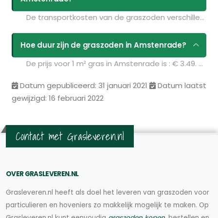
De transportkosten van de graszoden verschillen per postcodegebied en zijn afhankelijk van de hoeveelheid graszoden die u bestelt. Bent u benieuwd naar de prijzen? Vul uw gegevens in op de pagina
Hoe duur zijn de graszoden in Amstenrade?
De prijs voor 1 m² gras in Amstenrade is : € 3.49. U kunt deze graszoden bestellen via de volgende link:
Datum gepubliceerd: 31 januari 2021
Datum laatst
gewijzigd: 16 februari 2022
Contact met Grasleveren.nl
OVER GRASLEVEREN.NL
Grasleveren.nl heeft als doel het leveren van graszoden voor
particulieren en hoveniers zo makkelijk mogelijk te maken. Op
Grasleveren.nl kunt eenvoudig
graszoden kopen
, bestellen en