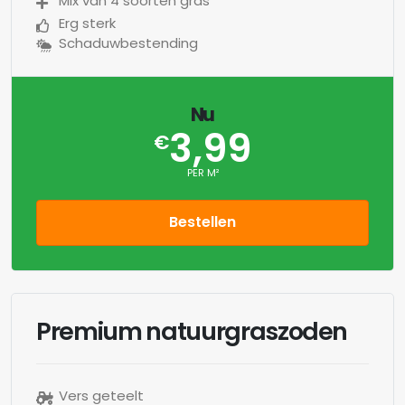
Mix van 4 soorten gras
Erg sterk
Schaduwbestending
Nu
3,99
€
PER M²
Bestellen
Premium natuurgraszoden
Vers geteelt