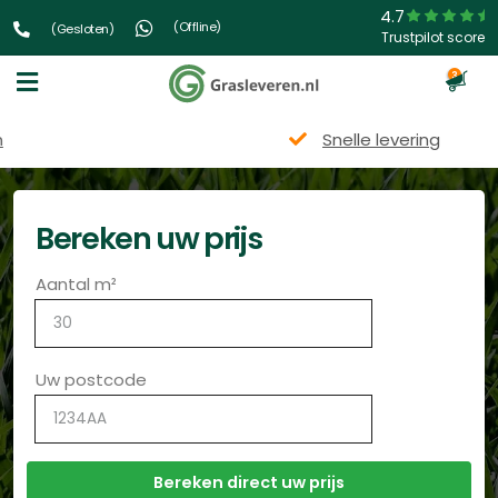
4.7
(Offline)
(Gesloten)
Trustpilot score
3
Snelle levering
Bereken uw prijs
Aantal m²
Uw postcode