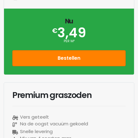
Nu
3,49
€
PER M²
Bestellen
Premium graszoden
Vers geteelt
Na de oogst vacuüm gekoeld
Snelle levering