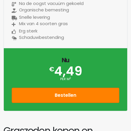
Na de oogst vacuüm gekoeld
Organische bemesting
Snelle levering
Mix van 4 soorten gras
Erg sterk
Schaduwbestending
Nu
4,49
€
2
PER M
Bestellen
Graszoden kopen en