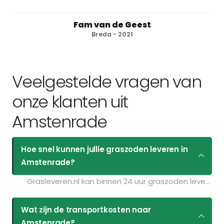
Fam van de Geest
Breda - 2021
Veelgestelde vragen van
onze klanten uit
Amstenrade
Hoe snel kunnen jullie graszoden leveren in
Amstenrade?
Grasleveren.nl kan binnen 24 uur graszoden leveren in Amstenrade. Als u bijvoorbeeld graszoden op maandag bestelt voor 11:30 kunt u ze de volgende dag geleverd krijgen. Kijk voor de actuele leverdagen op de pagina
Wat zijn de transportkosten naar
Amstenrade?