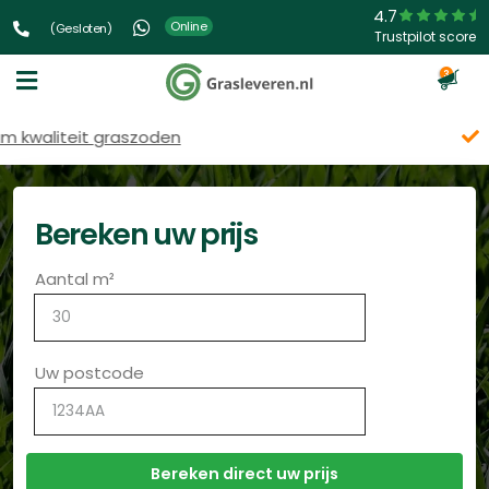
4.7
Online
(Gesloten)
Trustpilot score
3
Snelle levering
Bereken uw prijs
Aantal m²
Uw postcode