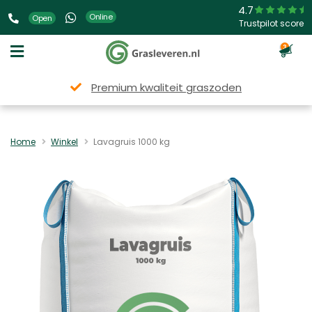
4.7
Online
Open
Trustpilot score
3
Premium kwaliteit graszoden
Home
Winkel
Lavagruis 1000 kg