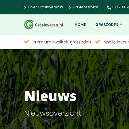
Over Grasleveren.nl
Klantenservice
013 208 5
HOME
GRASZODEN
Premium kwaliteit graszoden
Snelle leveri
Nieuws
Nieuwsoverzicht