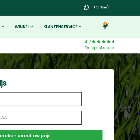
(Offline)
3
S
WINKEL
KLANTENSERVICE
4.7
Trustpilot score
js