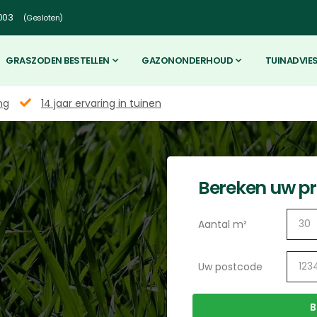
003
(Gesloten)
GRASZODEN BESTELLEN
GAZONONDERHOUD
TUINADVIE
ng
14 jaar ervaring in tuinen
Bereken uw pri
Aantal m²
Uw postcode