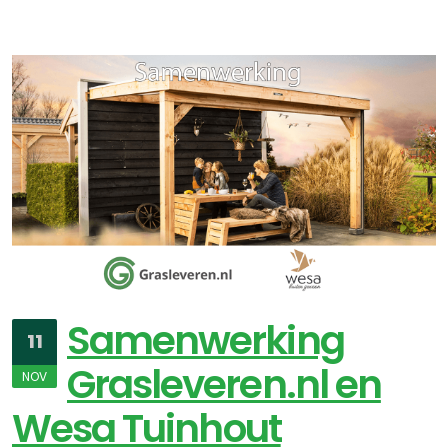
Samenwerking
11
Grasleveren.nl en
NOV
Wesa Tuinhout