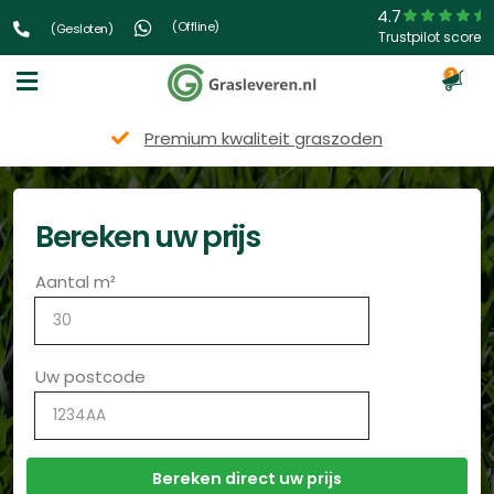
4.7
(Offline)
(Gesloten)
Trustpilot score
3
Snelle levering
Bereken uw prijs
Aantal m²
Uw postcode