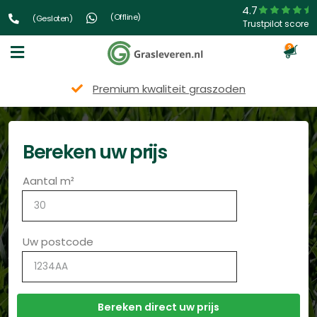
4.7
(Offline)
(Gesloten)
Trustpilot score
3
eit graszoden
Snelle l
Bereken uw prijs
Aantal m²
Uw postcode