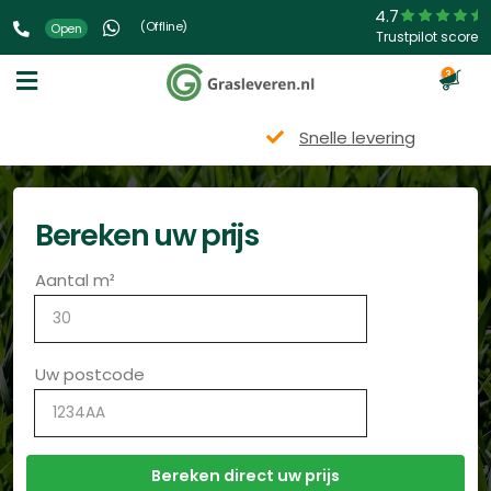
4.7
(Offline)
Open
Trustpilot score
3
Snelle levering
Bereken uw prijs
Aantal m²
Uw postcode