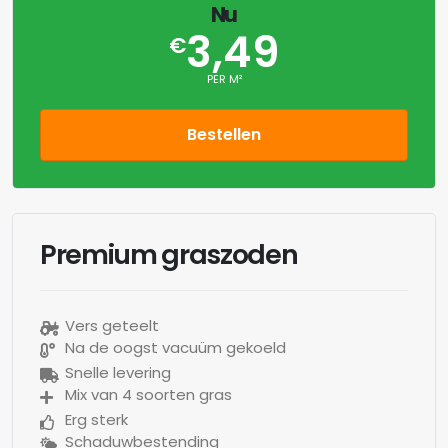
Nu
3,49
€
PER M²
Bestellen
Premium graszoden
Vers geteelt
Na de oogst vacuüm gekoeld
Snelle levering
Mix van 4 soorten gras
Erg sterk
Schaduwbestending