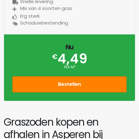
Snelle levering
Mix van 4 soorten gras
Erg sterk
Schaduwbestending
Nu
4,49
€
2
PER M
Bestellen
Graszoden kopen en
afhalen in Asperen bij