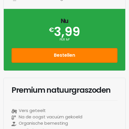
Nu
3,99
€
PER M²
Bestellen
Premium natuurgraszoden
Vers geteelt
Na de oogst vacuüm gekoeld
Organische bemesting