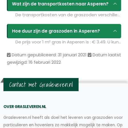
Wat zijn de transportkosten naar Asperen?
De transportkosten van de graszoden verschillen per postcodegebied en zijn afhankelijk van de hoeveelheid graszoden die u bestelt. Bent u benieuwd naar de prijzen? Vul uw gegevens in op de pagina
Hoe duur zijn de graszoden in Asperen?
De prijs voor 1 m² gras in Asperen is : € 3.49. U kunt deze graszoden bestellen via de volgende link:
Datum gepubliceerd: 31 januari 2021
Datum laatst
gewijzigd: 16 februari 2022
Contact met Grasleveren.nl
OVER GRASLEVEREN.NL
Grasleveren.nl heeft als doel het leveren van graszoden voor
particulieren en hoveniers zo makkelijk mogelijk te maken. Op