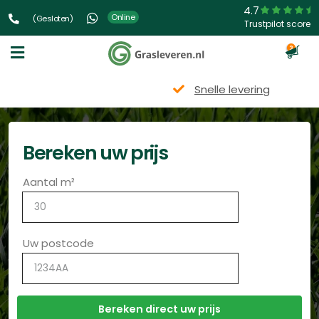
4.7
Online
(Gesloten)
Trustpilot score
3
Snelle levering
Bereken uw prijs
Aantal m²
Uw postcode