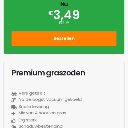
Nu
3,49
€
PER M²
Bestellen
Premium graszoden
Vers geteelt
Na de oogst vacuüm gekoeld
Snelle levering
Mix van 4 soorten gras
Erg sterk
Schaduwbestending