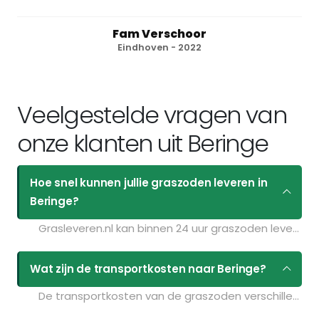
Fam Verschoor
Eindhoven - 2022
Veelgestelde vragen van
onze klanten uit Beringe
Hoe snel kunnen jullie graszoden leveren in
Beringe?
Grasleveren.nl kan binnen 24 uur graszoden leveren in Beringe. Als u bijvoorbeeld graszoden op maandag bestelt voor 11:30 kunt u ze de volgende dag geleverd krijgen. Kijk voor de actuele leverdagen op de pagina
Wat zijn de transportkosten naar Beringe?
De transportkosten van de graszoden verschillen per postcodegebied en zijn afhankelijk van de hoeveelheid graszoden die u bestelt. Bent u benieuwd naar de prijzen? Vul uw gegevens in op de pagina