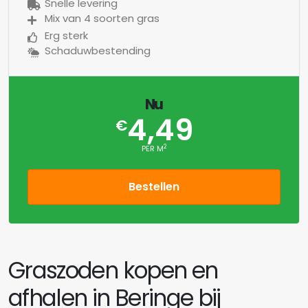
Snelle levering
Mix van 4 soorten gras
Erg sterk
Schaduwbestending
Nu
4,49
€
2
PER M
Bestellen
Graszoden kopen en
afhalen in Beringe bij