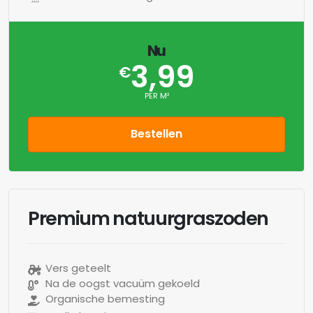
Nu
3,99
€
PER M²
Bestellen
Premium natuurgraszoden
Vers geteelt
Na de oogst vacuüm gekoeld
Organische bemesting