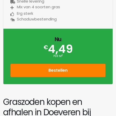
Snelle levering
Mix van 4 soorten gras
Erg sterk
Schaduwbestending
Nu
4,49
€
2
PER M
Bestellen
Graszoden kopen en
afhalen in Doeveren bij