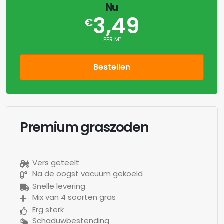
Nu
3,49
€
PER M²
Bestellen
Premium graszoden
Vers geteelt
Na de oogst vacuüm gekoeld
Snelle levering
Mix van 4 soorten gras
Erg sterk
Schaduwbestending