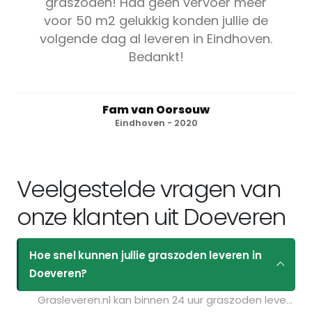
graszoden! Had geen vervoer meer
voor 50 m2 gelukkig konden jullie de
volgende dag al leveren in Eindhoven.
Bedankt!
Fam van Oorsouw
Eindhoven - 2020
Veelgestelde vragen van
onze klanten uit Doeveren
Hoe snel kunnen jullie graszoden leveren in
Doeveren?
Grasleveren.nl kan binnen 24 uur graszoden leveren in Doeveren. Als u bijvoorbeeld graszoden op maandag bestelt voor 11:30 kunt u ze de volgende dag geleverd krijgen. Kijk voor de actuele leverdagen op de pagina