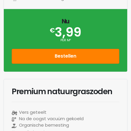
Nu
3,99
€
PER M²
Bestellen
Premium natuurgraszoden
Vers geteelt
Na de oogst vacuüm gekoeld
Organische bemesting