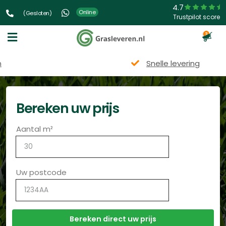
4.7
Online
(Gesloten)
Trustpilot score
3
Snelle levering
Bereken uw prijs
Aantal m²
Uw postcode