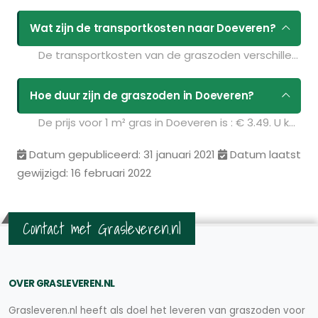
Wat zijn de transportkosten naar Doeveren?
De transportkosten van de graszoden verschillen per postcodegebied en zijn afhankelijk van de hoeveelheid graszoden die u bestelt. Bent u benieuwd naar de prijzen? Vul uw gegevens in op de pagina
Hoe duur zijn de graszoden in Doeveren?
De prijs voor 1 m² gras in Doeveren is : € 3.49. U kunt deze graszoden bestellen via de volgende link:
Datum gepubliceerd: 31 januari 2021
Datum laatst
gewijzigd: 16 februari 2022
Contact met Grasleveren.nl
OVER GRASLEVEREN.NL
Grasleveren.nl heeft als doel het leveren van graszoden voor