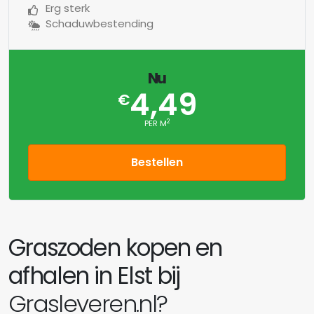
Erg sterk
Schaduwbestending
Nu
4,49
€
2
PER M
Bestellen
Graszoden kopen en
afhalen in Elst bij
Grasleveren.nl?