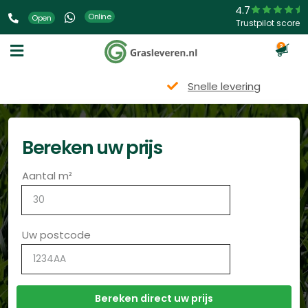
4.7
Online
Open
Trustpilot score
3
Snelle levering
Bereken uw prijs
Aantal m²
Uw postcode