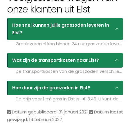
onze klanten uit Elst
Hoe snel kunnen jullie graszoden leveren in
Elst?
Grasleveren.nl kan binnen 24 uur graszoden leveren in Elst. Als u bijvoorbeeld graszoden op maandag bestelt voor 11:30 kunt u ze de volgende dag geleverd krijgen. Kijk voor de actuele leverdagen op de pagina
Wat zijn de transportkosten naar Elst?
De transportkosten van de graszoden verschillen per postcodegebied en zijn afhankelijk van de hoeveelheid graszoden die u bestelt. Bent u benieuwd naar de prijzen? Vul uw gegevens in op de pagina
Hoe duur zijn de graszoden in Elst?
De prijs voor 1 m² gras in Elst is : € 3.49. U kunt deze graszoden bestellen via de volgende link:
Datum gepubliceerd: 31 januari 2021
Datum laatst
gewijzigd: 16 februari 2022