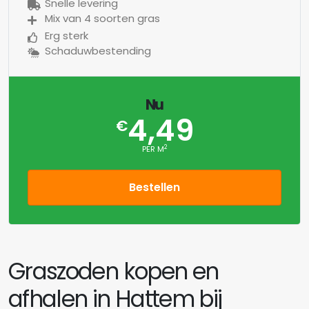
Snelle levering
Mix van 4 soorten gras
Erg sterk
Schaduwbestending
Nu
4,49
€
2
PER M
Bestellen
Graszoden kopen en
afhalen in Hattem bij