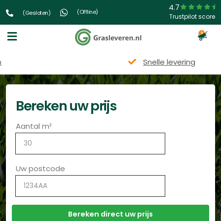
4.7
(Offline)
(Gesloten)
Trustpilot score
3
Snelle levering
Bereken uw prijs
Aantal m²
Uw postcode