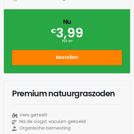
Nu
3,99
€
PER M²
Bestellen
Premium natuurgraszoden
Vers geteelt
Na de oogst vacuüm gekoeld
Organische bemesting