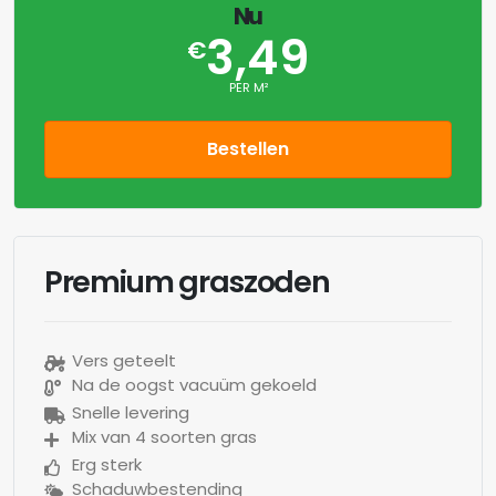
Nu
3,49
€
PER M²
Bestellen
Premium graszoden
Vers geteelt
Na de oogst vacuüm gekoeld
Snelle levering
Mix van 4 soorten gras
Erg sterk
Schaduwbestending