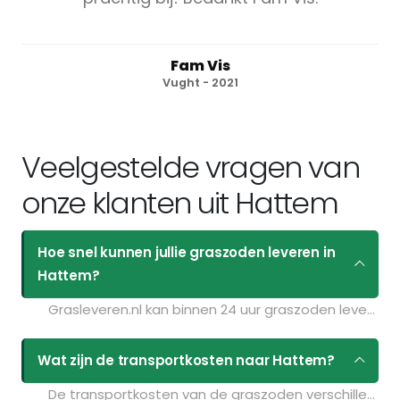
Fam Vis
Vught - 2021
Veelgestelde vragen van
onze klanten uit Hattem
Hoe snel kunnen jullie graszoden leveren in
Hattem?
Grasleveren.nl kan binnen 24 uur graszoden leveren in Hattem. Als u bijvoorbeeld graszoden op maandag bestelt voor 11:30 kunt u ze de volgende dag geleverd krijgen. Kijk voor de actuele leverdagen op de pagina
Wat zijn de transportkosten naar Hattem?
De transportkosten van de graszoden verschillen per postcodegebied en zijn afhankelijk van de hoeveelheid graszoden die u bestelt. Bent u benieuwd naar de prijzen? Vul uw gegevens in op de pagina