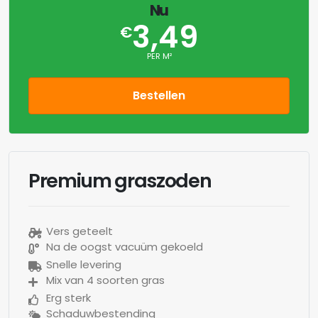
Nu
3,49
€
PER M²
Bestellen
Premium graszoden
Vers geteelt
Na de oogst vacuüm gekoeld
Snelle levering
Mix van 4 soorten gras
Erg sterk
Schaduwbestending