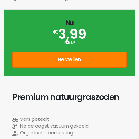
Nu
3,99
€
PER M²
Bestellen
Premium natuurgraszoden
Vers geteelt
Na de oogst vacuüm gekoeld
Organische bemesting