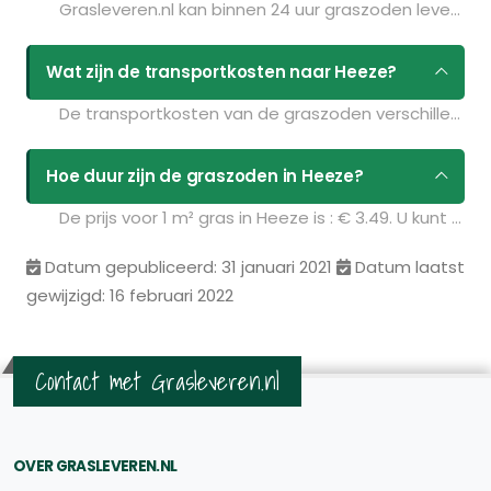
Grasleveren.nl kan binnen 24 uur graszoden leveren in Heeze. Als u bijvoorbeeld graszoden op maandag bestelt voor 11:30 kunt u ze de volgende dag geleverd krijgen. Kijk voor de actuele leverdagen op de pagina
Wat zijn de transportkosten naar Heeze?
De transportkosten van de graszoden verschillen per postcodegebied en zijn afhankelijk van de hoeveelheid graszoden die u bestelt. Bent u benieuwd naar de prijzen? Vul uw gegevens in op de pagina
Hoe duur zijn de graszoden in Heeze?
De prijs voor 1 m² gras in Heeze is : € 3.49. U kunt deze graszoden bestellen via de volgende link:
Datum gepubliceerd: 31 januari 2021
Datum laatst
gewijzigd: 16 februari 2022
Contact met Grasleveren.nl
OVER GRASLEVEREN.NL