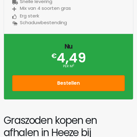
Snelle levering
Mix van 4 soorten gras
Erg sterk
Schaduwbestending
Nu
4,49
€
2
PER M
Bestellen
Graszoden kopen en
afhalen in Heeze bij