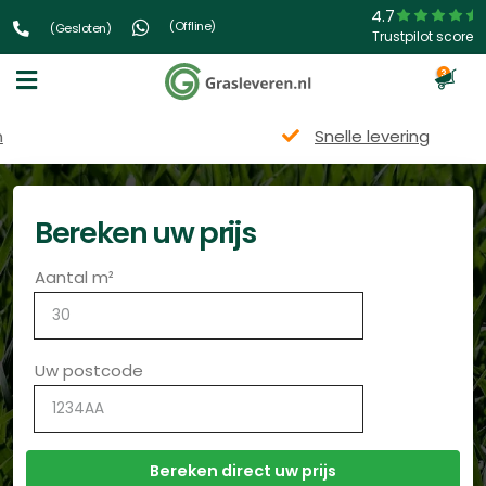
4.7
(Offline)
(Gesloten)
Trustpilot score
3
Snelle levering
Bereken uw prijs
Aantal m²
Uw postcode