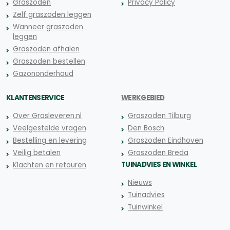
Graszoden
Privacy Policy
Zelf graszoden leggen
Wanneer graszoden
leggen
Graszoden afhalen
Graszoden bestellen
Gazononderhoud
KLANTENSERVICE
WERKGEBIED
Over Grasleveren.nl
Graszoden Tilburg
Veelgestelde vragen
Den Bosch
Bestelling en levering
Graszoden Eindhoven
Veilig betalen
Graszoden Breda
TUINADVIES EN WINKEL
Klachten en retouren
Nieuws
Tuinadvies
Tuinwinkel