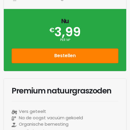
Nu
3,99
€
PER M²
Bestellen
Premium natuurgraszoden
Vers geteelt
Na de oogst vacuüm gekoeld
Organische bemesting