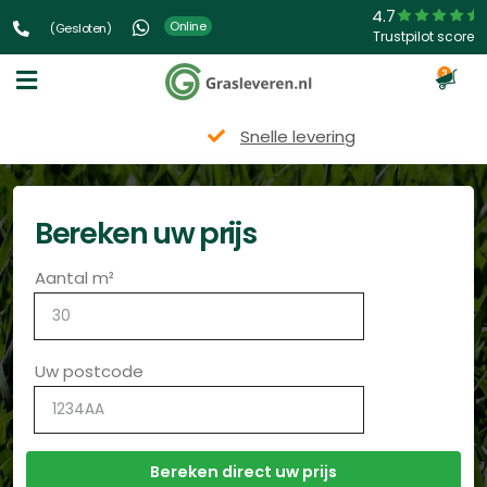
4.7
Online
(Gesloten)
Trustpilot score
3
Snelle levering
Bereken uw prijs
Aantal m²
Uw postcode