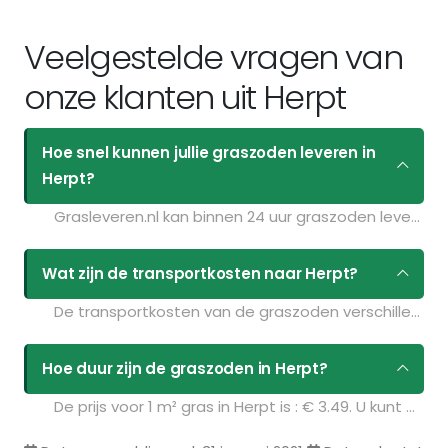
Veelgestelde vragen van
onze klanten uit Herpt
Hoe snel kunnen jullie graszoden leveren in
Herpt?
Grasleveren.nl kan binnen 24 uur graszoden leveren in Herpt. Als u bijvoorbeeld graszoden op maandag bestelt voor 11:30 kunt u ze de volgende dag geleverd krijgen. Kijk voor de actuele leverdagen op de pagina
Wat zijn de transportkosten naar Herpt?
De transportkosten van de graszoden verschillen per postcodegebied en zijn afhankelijk van de hoeveelheid graszoden die u bestelt. Bent u benieuwd naar de prijzen? Vul uw gegevens in op de pagina
Hoe duur zijn de graszoden in Herpt?
De prijs voor 1 m² gras in Herpt is : € 3.49. U kunt deze graszoden bestellen via de volgende link: