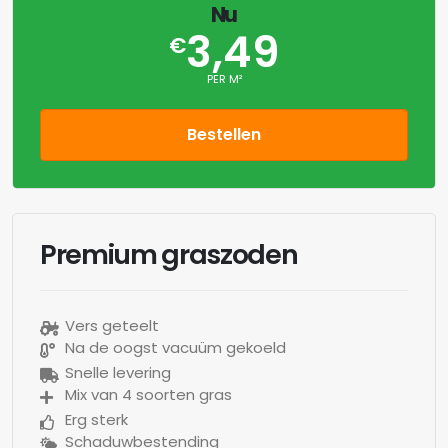
Nu
3,49
€
PER M²
Bestellen
Premium graszoden
Vers geteelt
Na de oogst vacuüm gekoeld
Snelle levering
Mix van 4 soorten gras
Erg sterk
Schaduwbestending