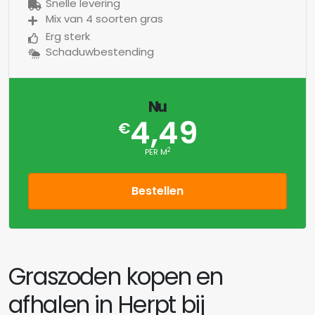
Snelle levering
Mix van 4 soorten gras
Erg sterk
Schaduwbestending
Nu
4,49
€
2
PER M
Bestellen
Graszoden kopen en
afhalen in Herpt bij