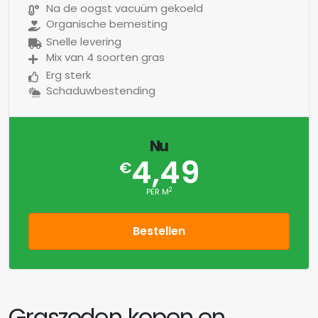
Na de oogst vacuüm gekoeld
Organische bemesting
Snelle levering
Mix van 4 soorten gras
Erg sterk
Schaduwbestending
Nu
4,49
€
2
PER M
Bestellen
Graszoden kopen en