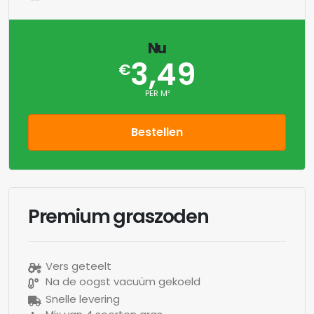
Nu
3,49
€
PER M²
Bestellen
Premium graszoden
Vers geteelt
Na de oogst vacuüm gekoeld
Snelle levering