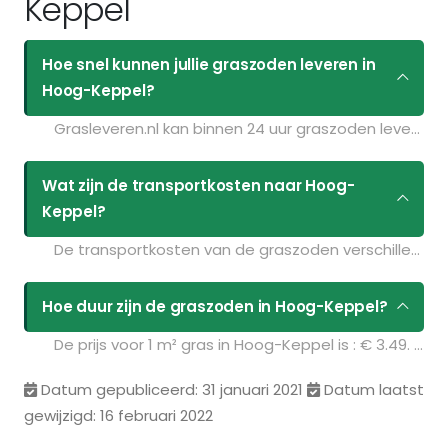
Keppel
Hoe snel kunnen jullie graszoden leveren in
Hoog-Keppel?
Grasleveren.nl kan binnen 24 uur graszoden leveren in Hoog-Keppel. Als u bijvoorbeeld graszoden op maandag bestelt voor 11:30 kunt u ze de volgende dag geleverd krijgen. Kijk voor de actuele leverdagen op de pagina
Wat zijn de transportkosten naar Hoog-
Keppel?
De transportkosten van de graszoden verschillen per postcodegebied en zijn afhankelijk van de hoeveelheid graszoden die u bestelt. Bent u benieuwd naar de prijzen? Vul uw gegevens in op de pagina
Hoe duur zijn de graszoden in Hoog-Keppel?
De prijs voor 1 m² gras in Hoog-Keppel is : € 3.49. U kunt deze graszoden bestellen via de volgende link:
Datum gepubliceerd: 31 januari 2021
Datum laatst
gewijzigd: 16 februari 2022