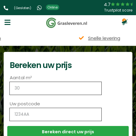
4.7
Online
(Gesloten)
Trustpilot score
3
Snelle levering
Bereken uw prijs
Aantal m²
Uw postcode