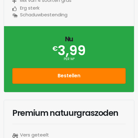
Mix van 4 soorten gras
Erg sterk
Schaduwbestending
Nu
3,99
€
PER M²
Bestellen
Premium natuurgraszoden
Vers geteelt