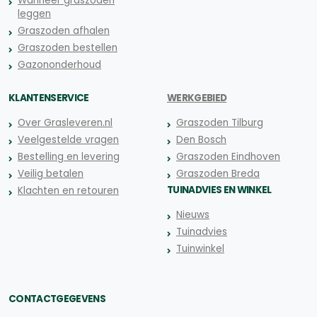
Wanneer graszoden
leggen
Graszoden afhalen
Graszoden bestellen
Gazononderhoud
KLANTENSERVICE
WERKGEBIED
Over Grasleveren.nl
Graszoden Tilburg
Veelgestelde vragen
Den Bosch
Bestelling en levering
Graszoden Eindhoven
Veilig betalen
Graszoden Breda
TUINADVIES EN WINKEL
Klachten en retouren
Nieuws
Tuinadvies
Tuinwinkel
CONTACTGEGEVENS