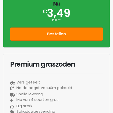
Nu
3,49
€
PER M²
Bestellen
Premium graszoden
Vers geteelt
Na de oogst vacuüm gekoeld
Snelle levering
Mix van 4 soorten gras
Erg sterk
Schaduwbestending