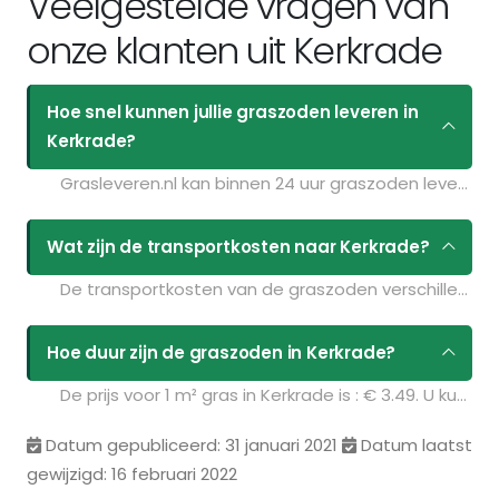
Veelgestelde vragen van
onze klanten uit Kerkrade
Hoe snel kunnen jullie graszoden leveren in
Kerkrade?
Grasleveren.nl kan binnen 24 uur graszoden leveren in Kerkrade. Als u bijvoorbeeld graszoden op maandag bestelt voor 11:30 kunt u ze de volgende dag geleverd krijgen. Kijk voor de actuele leverdagen op de pagina
Wat zijn de transportkosten naar Kerkrade?
De transportkosten van de graszoden verschillen per postcodegebied en zijn afhankelijk van de hoeveelheid graszoden die u bestelt. Bent u benieuwd naar de prijzen? Vul uw gegevens in op de pagina
Hoe duur zijn de graszoden in Kerkrade?
De prijs voor 1 m² gras in Kerkrade is : € 3.49. U kunt deze graszoden bestellen via de volgende link:
Datum gepubliceerd: 31 januari 2021
Datum laatst
gewijzigd: 16 februari 2022