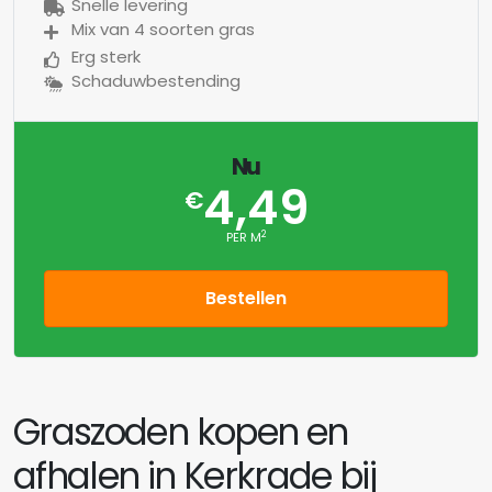
Snelle levering
Mix van 4 soorten gras
Erg sterk
Schaduwbestending
Nu
4,49
€
2
PER M
Bestellen
Graszoden kopen en
afhalen in Kerkrade bij