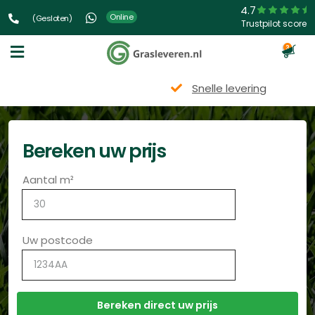
4.7
Online
(Gesloten)
Trustpilot score
3
Snelle levering
Bereken uw prijs
Aantal m²
Uw postcode