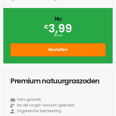
Nu
3,99
€
PER M²
Bestellen
Premium natuurgraszoden
Vers geteelt
Na de oogst vacuüm gekoeld
Organische bemesting