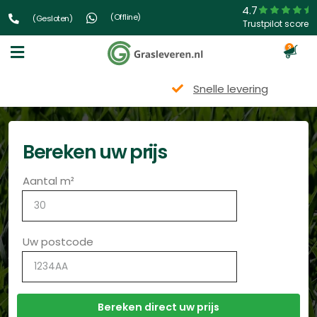
4.7
(Offline)
(Gesloten)
Trustpilot score
3
Snelle levering
Bereken uw prijs
Aantal m²
Uw postcode