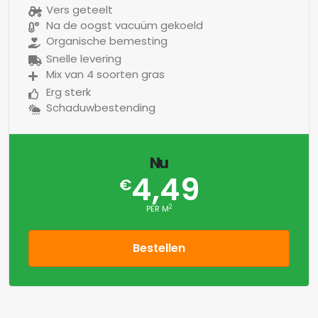
Vers geteelt
Na de oogst vacuüm gekoeld
Organische bemesting
Snelle levering
Mix van 4 soorten gras
Erg sterk
Schaduwbestending
Nu
4,49
€
2
PER M
Bestellen