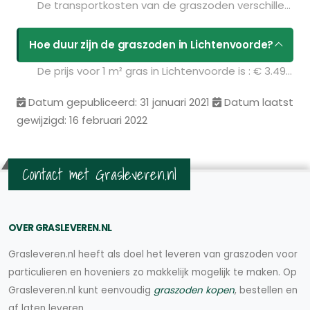
De transportkosten van de graszoden verschillen per postcodegebied en zijn afhankelijk van de hoeveelheid graszoden die u bestelt. Bent u benieuwd naar de prijzen? Vul uw gegevens in op de pagina
Hoe duur zijn de graszoden in Lichtenvoorde?
De prijs voor 1 m² gras in Lichtenvoorde is : € 3.49. U kunt deze graszoden bestellen via de volgende link:
Datum gepubliceerd: 31 januari 2021
Datum laatst
gewijzigd: 16 februari 2022
Contact met Grasleveren.nl
OVER GRASLEVEREN.NL
Grasleveren.nl heeft als doel het leveren van graszoden voor
particulieren en hoveniers zo makkelijk mogelijk te maken. Op
Grasleveren.nl kunt eenvoudig
graszoden kopen
, bestellen en
af laten leveren.