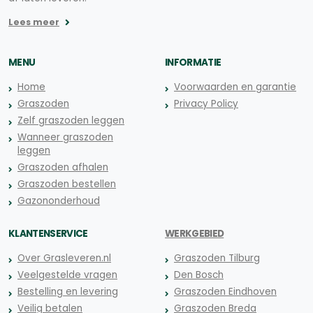
Lees meer
MENU
INFORMATIE
Home
Voorwaarden en garantie
Graszoden
Privacy Policy
Zelf graszoden leggen
Wanneer graszoden
leggen
Graszoden afhalen
Graszoden bestellen
Gazononderhoud
KLANTENSERVICE
WERKGEBIED
Over Grasleveren.nl
Graszoden Tilburg
Veelgestelde vragen
Den Bosch
Bestelling en levering
Graszoden Eindhoven
Veilig betalen
Graszoden Breda