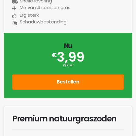
Snelle levering
Mix van 4 soorten gras
Erg sterk
Schaduwbestending
Nu
3,99
€
PER M²
Bestellen
Premium natuurgraszoden