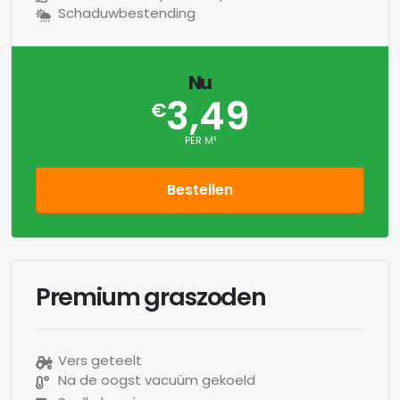
Schaduwbestending
Nu
3,49
€
PER M²
Bestellen
Premium graszoden
Vers geteelt
Na de oogst vacuüm gekoeld