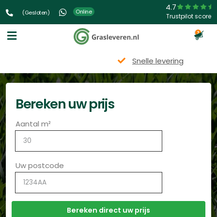
4.7
Online
(Gesloten)
Trustpilot score
3
Snelle levering
Bereken uw prijs
Aantal m²
Uw postcode