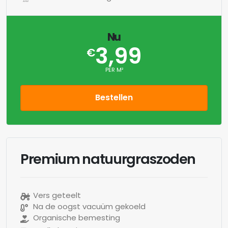
Nu
3,99
€
PER M²
Bestellen
Premium natuurgraszoden
Vers geteelt
Na de oogst vacuüm gekoeld
Organische bemesting