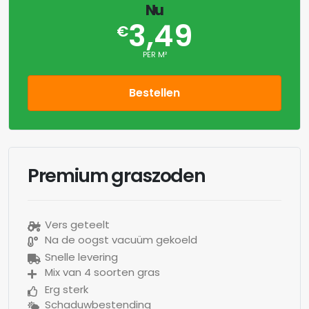
Nu
3,49
€
PER M²
Bestellen
Premium graszoden
Vers geteelt
Na de oogst vacuüm gekoeld
Snelle levering
Mix van 4 soorten gras
Erg sterk
Schaduwbestending