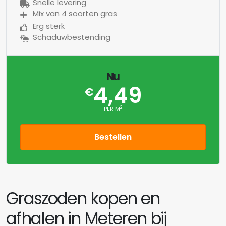
Snelle levering
Mix van 4 soorten gras
Erg sterk
Schaduwbestending
Nu
4,49
€
2
PER M
Bestellen
Graszoden kopen en
afhalen in Meteren bij