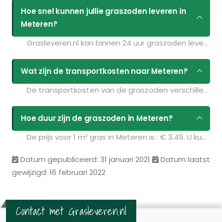
Hoe snel kunnen jullie graszoden leveren in
Meteren?
Grasleveren.nl kan binnen 24 uur graszoden leveren in Meteren. Als u bijvoorbeeld graszoden op maandag bestelt voor 11:30 kunt u ze de volgende dag geleverd krijgen. Kijk voor de actuele leverdagen op de pagina
Wat zijn de transportkosten naar Meteren?
De transportkosten van de graszoden verschillen per postcodegebied en zijn afhankelijk van de hoeveelheid graszoden die u bestelt. Bent u benieuwd naar de prijzen? Vul uw gegevens in op de pagina
Hoe duur zijn de graszoden in Meteren?
De prijs voor 1 m² gras in Meteren is : € 3.49. U kunt deze graszoden bestellen via de volgende link:
Datum gepubliceerd: 31 januari 2021
Datum laatst
gewijzigd: 16 februari 2022
Contact met Grasleveren.nl