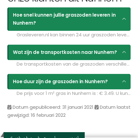
Hoe snel kunnen jullie graszoden leveren in
Nunhem?
Grasleveren.nl kan binnen 24 uur graszoden leveren in Nunhem. Als u bijvoorbeeld graszoden op maandag bestelt voor 11:30 kunt u ze de volgende dag geleverd krijgen. Kijk voor de actuele leverdagen op de pagina
Wat zijn de transportkosten naar Nunhem?
De transportkosten van de graszoden verschillen per postcodegebied en zijn afhankelijk van de hoeveelheid graszoden die u bestelt. Bent u benieuwd naar de prijzen? Vul uw gegevens in op de pagina
Hoe duur zijn de graszoden in Nunhem?
De prijs voor 1 m² gras in Nunhem is : € 3.49. U kunt deze graszoden bestellen via de volgende link:
Datum gepubliceerd: 31 januari 2021
Datum laatst
gewijzigd: 16 februari 2022