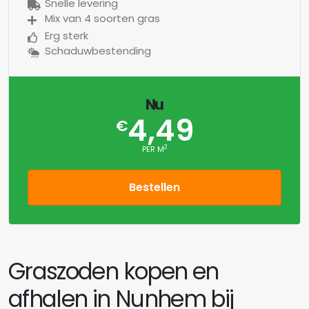
Snelle levering
Mix van 4 soorten gras
Erg sterk
Schaduwbestending
Nu
4,49
€
2
PER M
Bestellen
Graszoden kopen en
afhalen in Nunhem bij