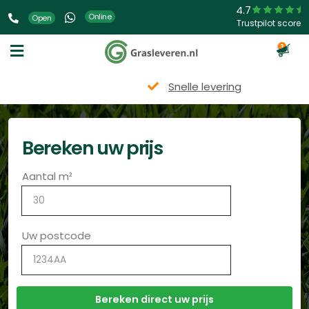
4.7
Online
Open
Trustpilot score
3
Snelle levering
Bereken uw prijs
Aantal m²
Uw postcode