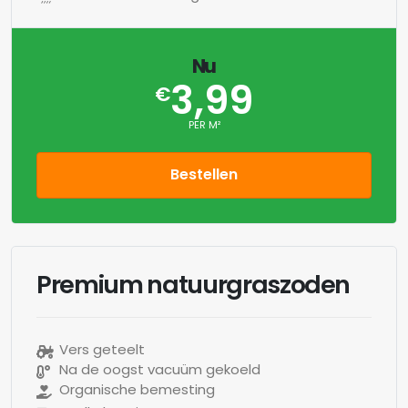
Nu
3,99
€
PER M²
Bestellen
Premium natuurgraszoden
Vers geteelt
Na de oogst vacuüm gekoeld
Organische bemesting