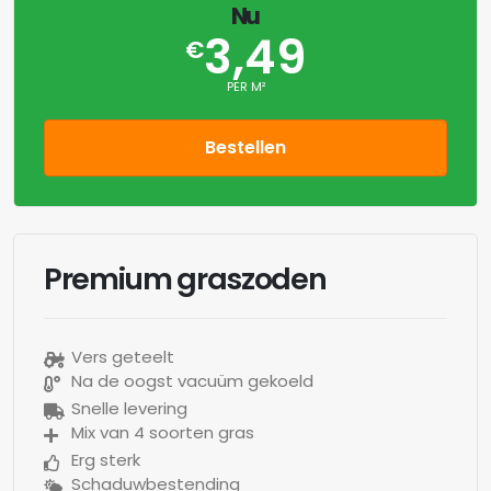
Nu
3,49
€
PER M²
Bestellen
Premium graszoden
Vers geteelt
Na de oogst vacuüm gekoeld
Snelle levering
Mix van 4 soorten gras
Erg sterk
Schaduwbestending