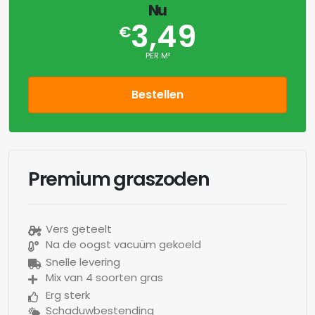
Nu
3,49
€
PER M²
Bestellen
Premium graszoden
Vers geteelt
Na de oogst vacuüm gekoeld
Snelle levering
Mix van 4 soorten gras
Erg sterk
Schaduwbestending