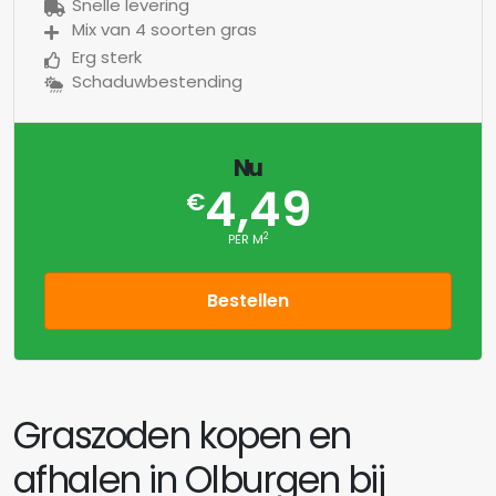
Snelle levering
Mix van 4 soorten gras
Erg sterk
Schaduwbestending
Nu
4,49
€
2
PER M
Bestellen
Graszoden kopen en
afhalen in Olburgen bij