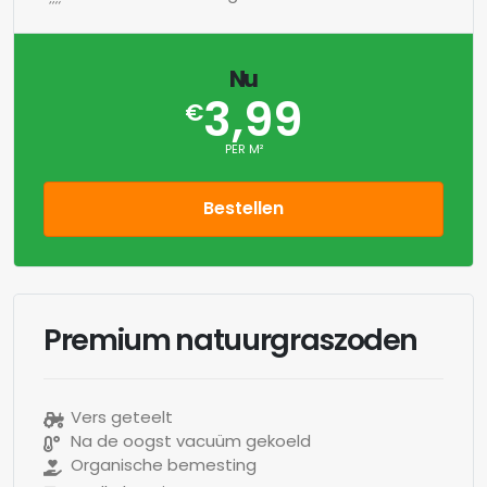
Nu
3,99
€
PER M²
Bestellen
Premium natuurgraszoden
Vers geteelt
Na de oogst vacuüm gekoeld
Organische bemesting