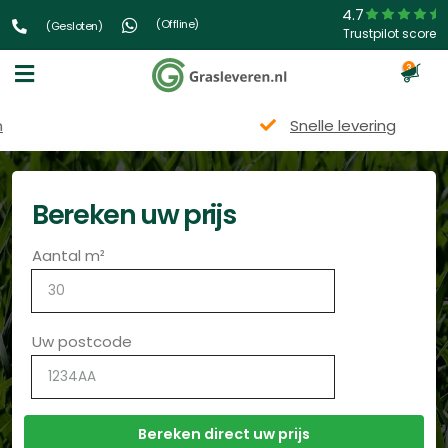
4.7
(Offline)
(Gesloten)
Trustpilot score
3
Snelle levering
Bereken uw prijs
Aantal m²
Uw postcode