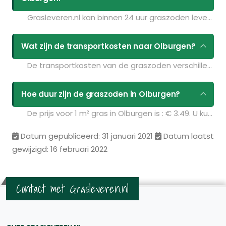
Grasleveren.nl kan binnen 24 uur graszoden leveren in Olburgen. Als u bijvoorbeeld graszoden op maandag bestelt voor 11:30 kunt u ze de volgende dag geleverd krijgen. Kijk voor de actuele leverdagen op de pagina
Wat zijn de transportkosten naar Olburgen?
De transportkosten van de graszoden verschillen per postcodegebied en zijn afhankelijk van de hoeveelheid graszoden die u bestelt. Bent u benieuwd naar de prijzen? Vul uw gegevens in op de pagina
Hoe duur zijn de graszoden in Olburgen?
De prijs voor 1 m² gras in Olburgen is : € 3.49. U kunt deze graszoden bestellen via de volgende link:
Datum gepubliceerd: 31 januari 2021
Datum laatst
gewijzigd: 16 februari 2022
Contact met Grasleveren.nl