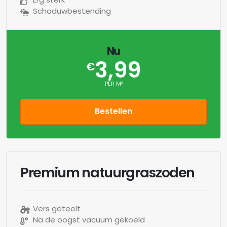
Schaduwbestending
Nu
3,99
€
PER M²
Bestellen
Premium natuurgraszoden
Vers geteelt
Na de oogst vacuüm gekoeld