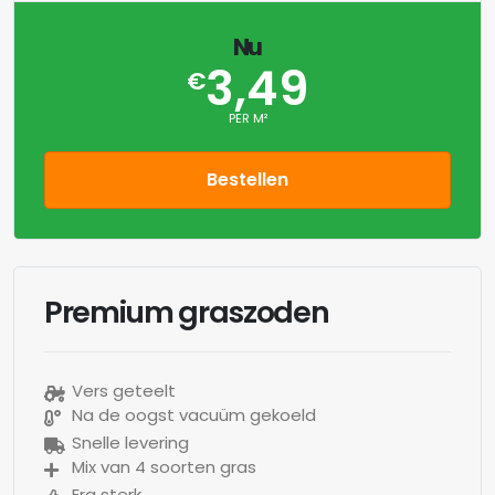
Nu
3,49
€
PER M²
Bestellen
Premium graszoden
Vers geteelt
Na de oogst vacuüm gekoeld
Snelle levering
Mix van 4 soorten gras
Erg sterk