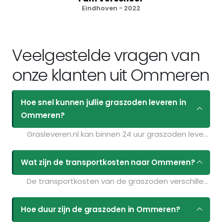
Eindhoven - 2022
Veelgestelde vragen van
onze klanten uit Ommeren
Hoe snel kunnen jullie graszoden leveren in
Ommeren?
Grasleveren.nl kan binnen 24 uur graszoden leveren in Ommeren. Als u bijvoorbeeld graszoden op maandag bestelt voor 11:30 kunt u ze de volgende dag geleverd krijgen. Kijk voor de actuele leverdagen op de pagina
Wat zijn de transportkosten naar Ommeren?
De transportkosten van de graszoden verschillen per postcodegebied en zijn afhankelijk van de hoeveelheid graszoden die u bestelt. Bent u benieuwd naar de prijzen? Vul uw gegevens in op de pagina
Hoe duur zijn de graszoden in Ommeren?