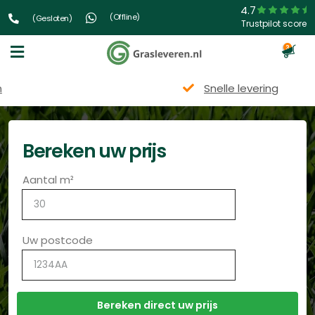
4.7
(Offline)
(Gesloten)
Trustpilot score
3
Snelle levering
Bereken uw prijs
Aantal m²
Uw postcode