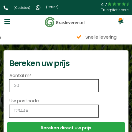
4.7
(Offline)
(Gesloten)
Trustpilot score
3
Snelle levering
Bereken uw prijs
Aantal m²
Uw postcode