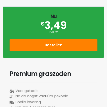
Nu
3,49
€
PER M²
Bestellen
Premium graszoden
Vers geteelt
Na de oogst vacuüm gekoeld
Snelle levering