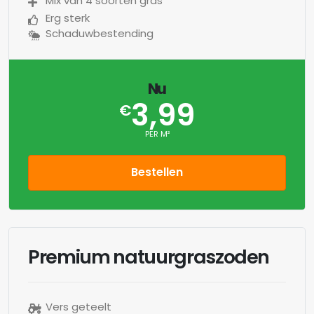
Mix van 4 soorten gras
Erg sterk
Schaduwbestending
Nu
3,99
€
PER M²
Bestellen
Premium natuurgraszoden
Vers geteelt