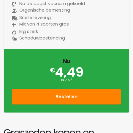
Na de oogst vacuüm gekoeld
Organische bemesting
Snelle levering
Mix van 4 soorten gras
Erg sterk
Schaduwbestending
Nu
4,49
€
2
PER M
Bestellen
Graszoden kopen en