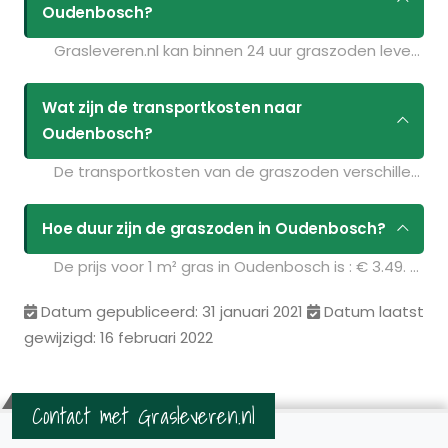
Oudenbosch?
Grasleveren.nl kan binnen 24 uur graszoden leveren in Oudenbosch. Als u bijvoorbeeld graszoden op maandag bestelt voor 11:30 kunt u ze de volgende dag geleverd krijgen. Kijk voor de actuele leverdagen op de pagina
Wat zijn de transportkosten naar
Oudenbosch?
De transportkosten van de graszoden verschillen per postcodegebied en zijn afhankelijk van de hoeveelheid graszoden die u bestelt. Bent u benieuwd naar de prijzen? Vul uw gegevens in op de pagina
Hoe duur zijn de graszoden in Oudenbosch?
De prijs voor 1 m² gras in Oudenbosch is : € 3.49. U kunt deze graszoden bestellen via de volgende link:
Datum gepubliceerd: 31 januari 2021
Datum laatst
gewijzigd: 16 februari 2022
Contact met Grasleveren.nl