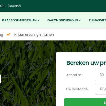
003
(Gesloten)
GRASZODEN BESTELLEN
GAZONONDERHOUD
TUINADVIE
ng
14 jaar ervaring in tuinen
Bereken uw pri
l
Aantal m²
Uw postcode