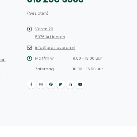
(Gesloten)
Varen 29
5076JA Haaren
info@grasleveren.nl
Ma t/m vr
9.00 - 18.00 uur
ven
Zaterdag
10.00 - 16.00 uur
L