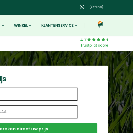
(Offline)
3
S
WINKEL
KLANTENSERVICE
4.7
Trustpilot score
js