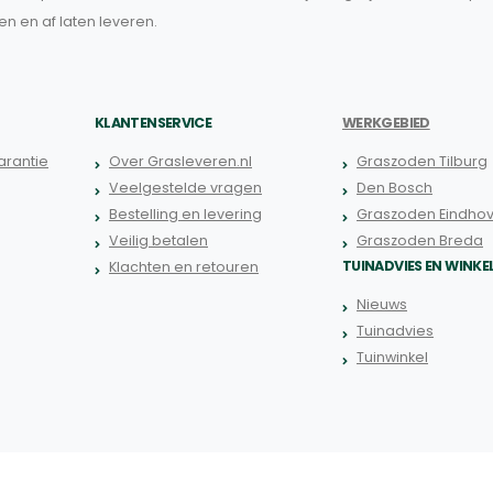
len en af laten leveren.
KLANTENSERVICE
WERKGEBIED
rantie
Over Grasleveren.nl
Graszoden Tilburg
Veelgestelde vragen
Den Bosch
Bestelling en levering
Graszoden Eindho
Veilig betalen
Graszoden Breda
TUINADVIES EN WINKE
Klachten en retouren
Nieuws
Tuinadvies
Tuinwinkel