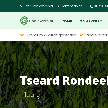
Over Grasleveren.nl
Klantenservice
013 208 5
HOME
GRASZODEN
Premium kwaliteit graszoden
Snelle leveri
Tseard Rondee
Tilburg