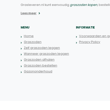
Grasleveren.nl kunt eenvoudig
graszoden kopen
, bestel
Lees meer
MENU
INFORMATIE
Home
Voorwaarden en ga
Graszoden
Privacy Policy
Zelf graszoden leggen
Wanneer graszoden leggen
Graszoden afhalen
Graszoden bestellen
Gazononderhoud