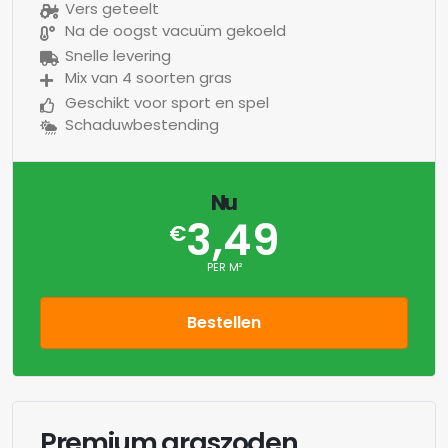
Vers geteelt
Na de oogst vacuüm gekoeld
Snelle levering
Mix van 4 soorten gras
Geschikt voor sport en spel
Schaduwbestending
Nu
3,49
€
PER M²
Bestellen
Premium graszoden