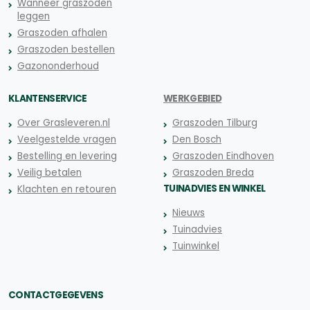
Wanneer graszoden
leggen
Graszoden afhalen
Graszoden bestellen
Gazononderhoud
KLANTENSERVICE
WERKGEBIED
Over Grasleveren.nl
Graszoden Tilburg
Veelgestelde vragen
Den Bosch
Bestelling en levering
Graszoden Eindhoven
Veilig betalen
Graszoden Breda
TUINADVIES EN WINKEL
Klachten en retouren
Nieuws
Tuinadvies
Tuinwinkel
CONTACTGEGEVENS