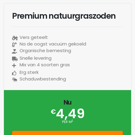
Premium natuurgraszoden
Vers geteelt
Na de oogst vacuüm gekoeld
Organische bemesting
Snelle levering
Mix van 4 soorten gras
Erg sterk
Schaduwbestending
Nu
4,49
€
2
PER M