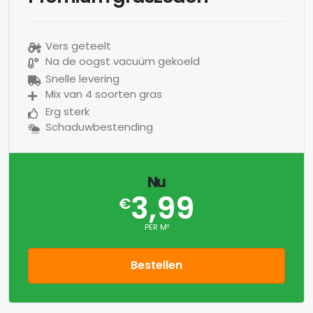
Vers geteelt
Na de oogst vacuüm gekoeld
Snelle levering
Mix van 4 soorten gras
Erg sterk
Schaduwbestending
Nu
3,99
€
PER M²
Bestellen