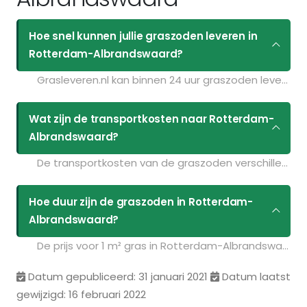
Hoe snel kunnen jullie graszoden leveren in
Rotterdam-Albrandswaard?
Grasleveren.nl kan binnen 24 uur graszoden leveren in Rotterdam-Albrandswaard. Als u bijvoorbeeld graszoden op maandag bestelt voor 11:30 kunt u ze de volgende dag geleverd krijgen. Kijk voor de actuele leverdagen op de pagina
Wat zijn de transportkosten naar Rotterdam-
Albrandswaard?
De transportkosten van de graszoden verschillen per postcodegebied en zijn afhankelijk van de hoeveelheid graszoden die u bestelt. Bent u benieuwd naar de prijzen? Vul uw gegevens in op de pagina
Hoe duur zijn de graszoden in Rotterdam-
Albrandswaard?
De prijs voor 1 m² gras in Rotterdam-Albrandswaard is : € 3.49. U kunt deze graszoden bestellen via de volgende link:
Datum gepubliceerd: 31 januari 2021
Datum laatst
gewijzigd: 16 februari 2022