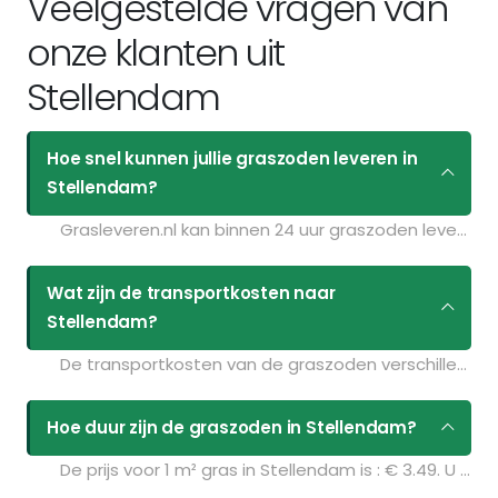
Veelgestelde vragen van
onze klanten uit
Stellendam
Hoe snel kunnen jullie graszoden leveren in
Stellendam?
Grasleveren.nl kan binnen 24 uur graszoden leveren in Stellendam. Als u bijvoorbeeld graszoden op maandag bestelt voor 11:30 kunt u ze de volgende dag geleverd krijgen. Kijk voor de actuele leverdagen op de pagina
Wat zijn de transportkosten naar
Stellendam?
De transportkosten van de graszoden verschillen per postcodegebied en zijn afhankelijk van de hoeveelheid graszoden die u bestelt. Bent u benieuwd naar de prijzen? Vul uw gegevens in op de pagina
Hoe duur zijn de graszoden in Stellendam?
De prijs voor 1 m² gras in Stellendam is : € 3.49. U kunt deze graszoden bestellen via de volgende link: