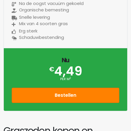
Na de oogst vacuüm gekoeld
Organische bemesting
Snelle levering
Mix van 4 soorten gras
Erg sterk
Schaduwbestending
Nu
4,49
€
2
PER M
Bestellen
Graszoden kopen en