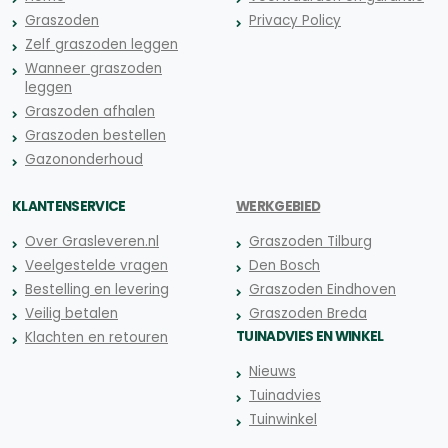
Graszoden
Privacy Policy
Zelf graszoden leggen
Wanneer graszoden
leggen
Graszoden afhalen
Graszoden bestellen
Gazononderhoud
KLANTENSERVICE
WERKGEBIED
Over Grasleveren.nl
Graszoden Tilburg
Veelgestelde vragen
Den Bosch
Bestelling en levering
Graszoden Eindhoven
Veilig betalen
Graszoden Breda
TUINADVIES EN WINKEL
Klachten en retouren
Nieuws
Tuinadvies
Tuinwinkel