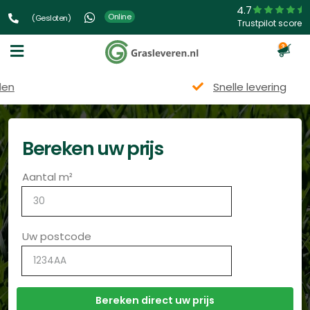
4.7
Online
(Gesloten)
Trustpilot score
3
Snelle levering
Bereken uw prijs
Aantal m²
Uw postcode