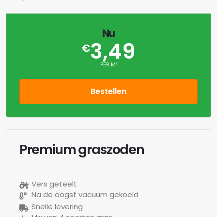
Nu
3,49
€
PER M²
Bestellen
Premium graszoden
Vers geteelt
Na de oogst vacuüm gekoeld
Snelle levering