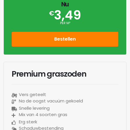
Nu
3,49
€
PER M²
Bestellen
Premium graszoden
Vers geteelt
Na de oogst vacuüm gekoeld
Snelle levering
Mix van 4 soorten gras
Erg sterk
Schaduwbestending