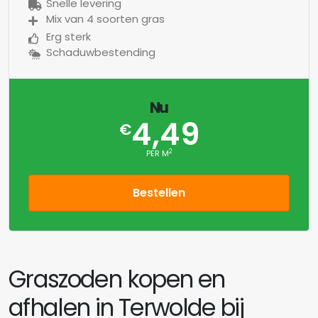
Snelle levering
Mix van 4 soorten gras
Erg sterk
Schaduwbestending
Nu
4,49
€
2
PER M
Bestellen
Graszoden kopen en
afhalen in Terwolde bij