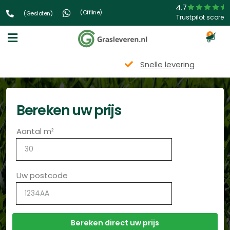
4.7
(Offline)
(Gesloten)
Trustpilot score
3
Snelle levering
Bereken uw prijs
Aantal m²
Uw postcode