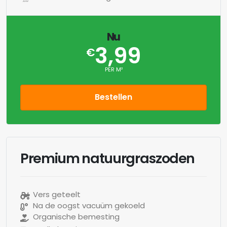
Nu
3,99
€
PER M²
Bestellen
Premium natuurgraszoden
Vers geteelt
Na de oogst vacuüm gekoeld
Organische bemesting