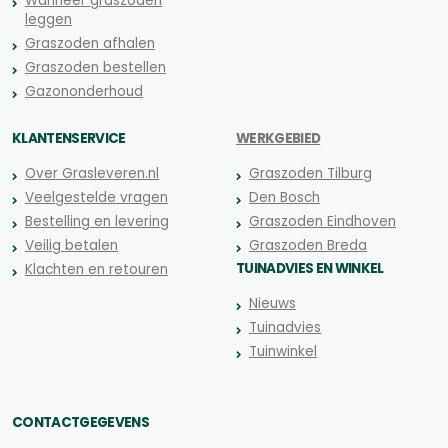
Wanneer graszoden
leggen
Graszoden afhalen
Graszoden bestellen
Gazononderhoud
KLANTENSERVICE
WERKGEBIED
Over Grasleveren.nl
Graszoden Tilburg
Veelgestelde vragen
Den Bosch
Bestelling en levering
Graszoden Eindhoven
Veilig betalen
Graszoden Breda
TUINADVIES EN WINKEL
Klachten en retouren
Nieuws
Tuinadvies
Tuinwinkel
CONTACTGEGEVENS