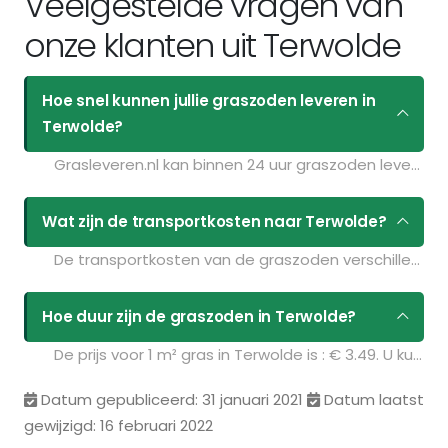
Veelgestelde vragen van
onze klanten uit Terwolde
Hoe snel kunnen jullie graszoden leveren in
Terwolde?
Grasleveren.nl kan binnen 24 uur graszoden leveren in Terwolde. Als u bijvoorbeeld graszoden op maandag bestelt voor 11:30 kunt u ze de volgende dag geleverd krijgen. Kijk voor de actuele leverdagen op de pagina
Wat zijn de transportkosten naar Terwolde?
De transportkosten van de graszoden verschillen per postcodegebied en zijn afhankelijk van de hoeveelheid graszoden die u bestelt. Bent u benieuwd naar de prijzen? Vul uw gegevens in op de pagina
Hoe duur zijn de graszoden in Terwolde?
De prijs voor 1 m² gras in Terwolde is : € 3.49. U kunt deze graszoden bestellen via de volgende link:
Datum gepubliceerd: 31 januari 2021
Datum laatst
gewijzigd: 16 februari 2022