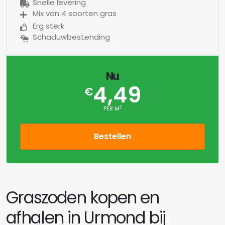
Snelle levering
Mix van 4 soorten gras
Erg sterk
Schaduwbestending
Nu
4,49
€
2
PER M
Bestellen
Graszoden kopen en
afhalen in Urmond bij