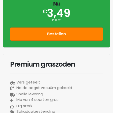
Nu
3,49
€
PER M²
Bestellen
Premium graszoden
Vers geteelt
Na de oogst vacuüm gekoeld
Snelle levering
Mix van 4 soorten gras
Erg sterk
Schaduwbestending