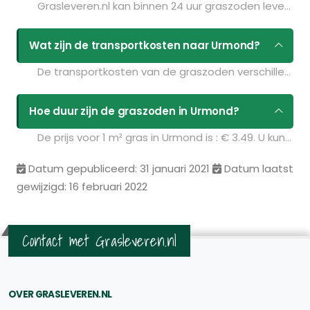
Grasleveren.nl kan binnen 24 uur graszoden leveren in Urmond. Als u bijvoorbeeld graszoden op maandag bestelt voor 11:30 kunt u ze de volgende dag geleverd krijgen. Kijk voor de actuele leverdagen op de pagina
Wat zijn de transportkosten naar Urmond?
De transportkosten van de graszoden verschillen per postcodegebied en zijn afhankelijk van de hoeveelheid graszoden die u bestelt. Bent u benieuwd naar de prijzen? Vul uw gegevens in op de pagina
Hoe duur zijn de graszoden in Urmond?
De prijs voor 1 m² gras in Urmond is : € 3.49. U kunt deze graszoden bestellen via de volgende link:
Datum gepubliceerd: 31 januari 2021
Datum laatst
gewijzigd: 16 februari 2022
Contact met Grasleveren.nl
OVER GRASLEVEREN.NL