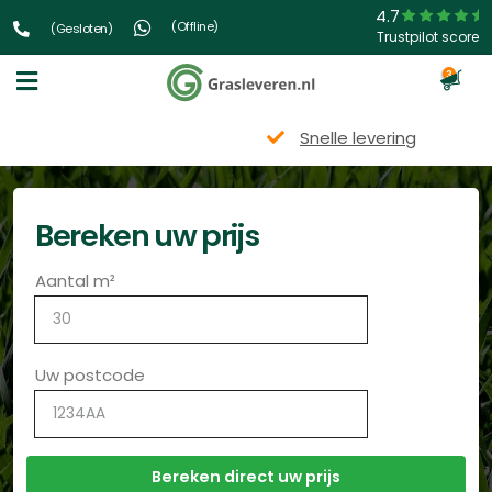
4.7
(Offline)
(Gesloten)
Trustpilot score
3
Snelle levering
Bereken uw prijs
Aantal m²
Uw postcode