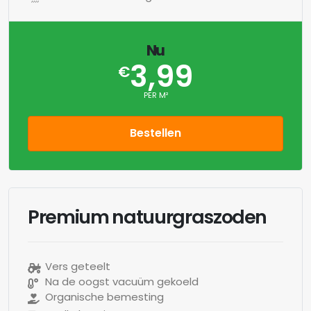
Nu
3,99
€
PER M²
Bestellen
Premium natuurgraszoden
Vers geteelt
Na de oogst vacuüm gekoeld
Organische bemesting