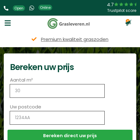
4.7
Online
Open
Trustpilot score
3
Premium kwaliteit graszoden
Bereken uw prijs
Aantal m²
Uw postcode