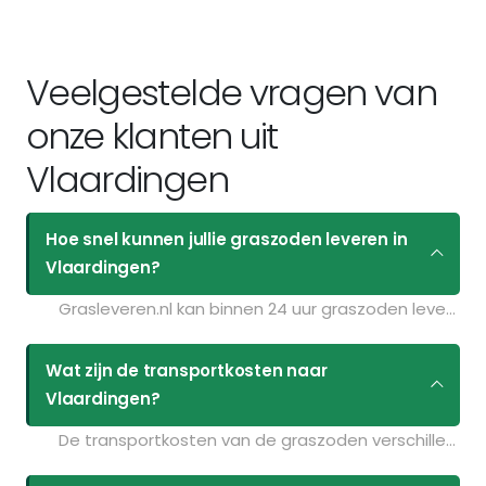
Veelgestelde vragen van
onze klanten uit
Vlaardingen
Hoe snel kunnen jullie graszoden leveren in
Vlaardingen?
Grasleveren.nl kan binnen 24 uur graszoden leveren in Vlaardingen. Als u bijvoorbeeld graszoden op maandag bestelt voor 11:30 kunt u ze de volgende dag geleverd krijgen. Kijk voor de actuele leverdagen op de pagina
Wat zijn de transportkosten naar
Vlaardingen?
De transportkosten van de graszoden verschillen per postcodegebied en zijn afhankelijk van de hoeveelheid graszoden die u bestelt. Bent u benieuwd naar de prijzen? Vul uw gegevens in op de pagina