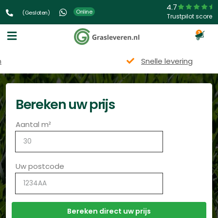
4.7
Online
(Gesloten)
Trustpilot score
3
Snelle levering
Bereken uw prijs
Aantal m²
Uw postcode