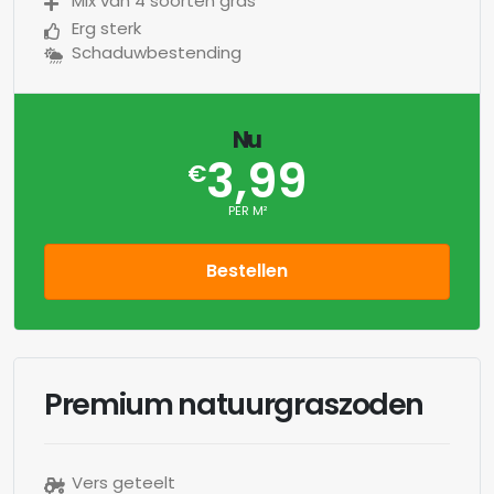
Mix van 4 soorten gras
Erg sterk
Schaduwbestending
Nu
3,99
€
PER M²
Bestellen
Premium natuurgraszoden
Vers geteelt