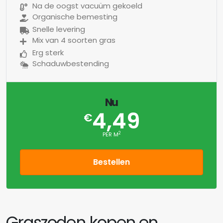
Na de oogst vacuüm gekoeld
Organische bemesting
Snelle levering
Mix van 4 soorten gras
Erg sterk
Schaduwbestending
Nu
4,49
€
2
PER M
Bestellen
Graszoden kopen en