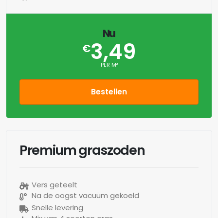
Nu
3,49
€
PER M²
Bestellen
Premium graszoden
Vers geteelt
Na de oogst vacuüm gekoeld
Snelle levering