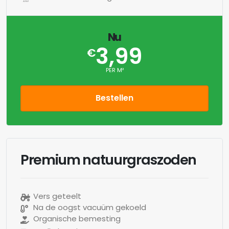
Nu
3,99
€
PER M²
Bestellen
Premium natuurgraszoden
Vers geteelt
Na de oogst vacuüm gekoeld
Organische bemesting