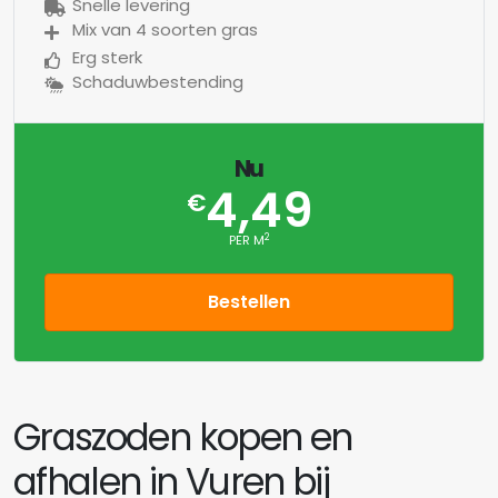
Snelle levering
Mix van 4 soorten gras
Erg sterk
Schaduwbestending
Nu
4,49
€
2
PER M
Bestellen
Graszoden kopen en
afhalen in Vuren bij