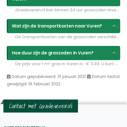
Grasleveren.nl kan binnen 24 uur graszoden leveren in Vuren. Als u bijvoorbeeld graszoden op maandag bestelt voor 11:30 kunt u ze de volgende dag geleverd krijgen. Kijk voor de actuele leverdagen op de pagina
Wat zijn de transportkosten naar Vuren?
De transportkosten van de graszoden verschillen per postcodegebied en zijn afhankelijk van de hoeveelheid graszoden die u bestelt. Bent u benieuwd naar de prijzen? Vul uw gegevens in op de pagina
Hoe duur zijn de graszoden in Vuren?
De prijs voor 1 m² gras in Vuren is : € 3.49. U kunt deze graszoden bestellen via de volgende link:
Datum gepubliceerd: 31 januari 2021
Datum laatst
gewijzigd: 16 februari 2022
Contact met Grasleveren.nl