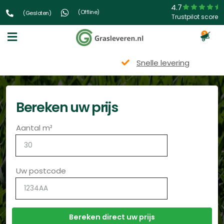
4.7
(Offline)
(Gesloten)
Trustpilot score
3
Snelle levering
Bereken uw prijs
Aantal m²
Uw postcode