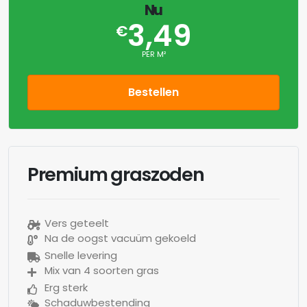
Nu
3,49
€
PER M²
Bestellen
Premium graszoden
Vers geteelt
Na de oogst vacuüm gekoeld
Snelle levering
Mix van 4 soorten gras
Erg sterk
Schaduwbestending