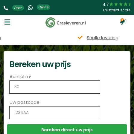
4.7
Online
Open
Trustpilot score
3
Snelle levering
Bereken uw prijs
Aantal m²
Uw postcode