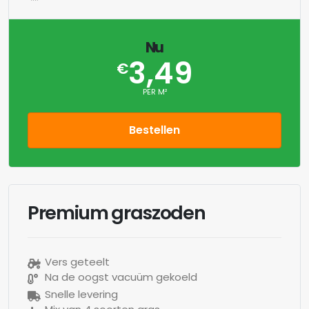
Nu
3,49
€
PER M²
Bestellen
Premium graszoden
Vers geteelt
Na de oogst vacuüm gekoeld
Snelle levering