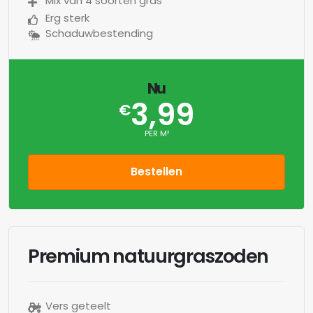
Mix van 4 soorten gras
Erg sterk
Schaduwbestending
Nu
3,99
€
PER M²
Bestellen
Premium natuurgraszoden
Vers geteelt