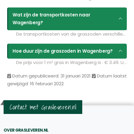
Wat zijn de transportkosten naar
Wagenberg?
De transportkosten van de graszoden verschillen per postcodegebied en zijn afhankelijk van de hoeveelheid graszoden die u bestelt. Bent u benieuwd naar de prijzen? Vul uw gegevens in op de pagina
Hoe duur zijn de graszoden in Wagenberg?
De prijs voor 1 m² gras in Wagenberg is : € 3.49. U kunt deze graszoden bestellen via de volgende link:
Datum gepubliceerd: 31 januari 2021
Datum laatst
gewijzigd: 16 februari 2022
Contact met Grasleveren.nl
OVER GRASLEVEREN.NL