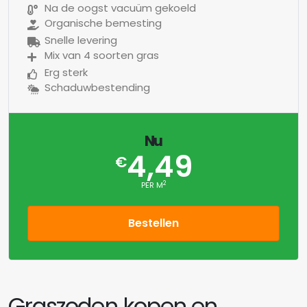
Na de oogst vacuüm gekoeld
Organische bemesting
Snelle levering
Mix van 4 soorten gras
Erg sterk
Schaduwbestending
Nu
4,49
€
2
PER M
Bestellen
Graszoden kopen en