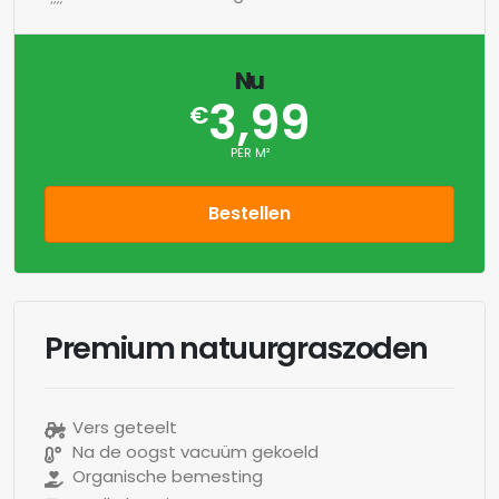
Nu
3,99
€
PER M²
Bestellen
Premium natuurgraszoden
Vers geteelt
Na de oogst vacuüm gekoeld
Organische bemesting