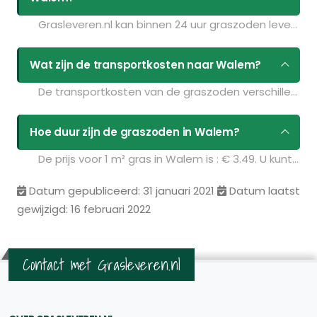
Grasleveren.nl kan binnen 24 uur graszoden leveren in Walem. Als u bijvoorbeeld graszoden op maandag bestelt voor 11:30 kunt u ze de volgende dag geleverd krijgen. Kijk voor de actuele leverdagen op de pagina
Wat zijn de transportkosten naar Walem?
De transportkosten van de graszoden verschillen per postcodegebied en zijn afhankelijk van de hoeveelheid graszoden die u bestelt. Bent u benieuwd naar de prijzen? Vul uw gegevens in op de pagina
Hoe duur zijn de graszoden in Walem?
De prijs voor 1 m² gras in Walem is : € 3.49. U kunt deze graszoden bestellen via de volgende link:
Datum gepubliceerd: 31 januari 2021
Datum laatst
gewijzigd: 16 februari 2022
Contact met Grasleveren.nl