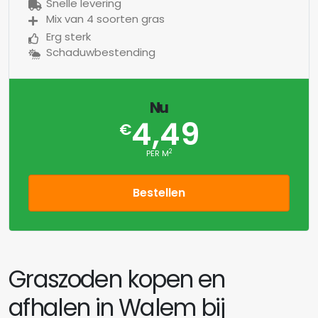
Snelle levering
Mix van 4 soorten gras
Erg sterk
Schaduwbestending
Nu
4,49
€
2
PER M
Bestellen
Graszoden kopen en
afhalen in Walem bij