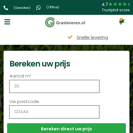
4.7
(Offline)
(Gesloten)
Trustpilot score
3
Snelle levering
Bereken uw prijs
Aantal m²
Uw postcode