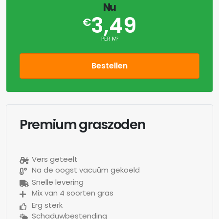
Nu
3,49
€
PER M²
Bestellen
Premium graszoden
Vers geteelt
Na de oogst vacuüm gekoeld
Snelle levering
Mix van 4 soorten gras
Erg sterk
Schaduwbestending