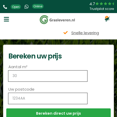
4.7
Online
Open
Trustpilot score
3
Snelle levering
Bereken uw prijs
Aantal m²
Uw postcode