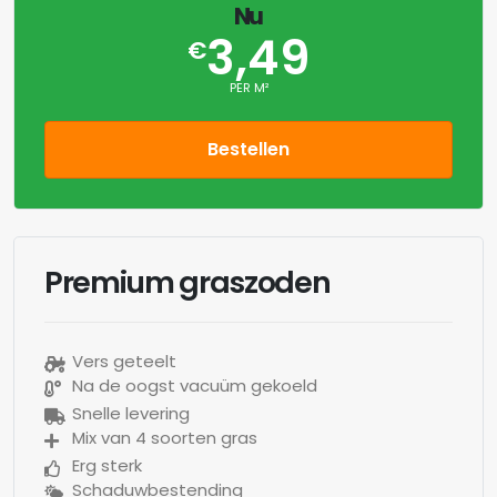
Nu
3,49
€
PER M²
Bestellen
Premium graszoden
Vers geteelt
Na de oogst vacuüm gekoeld
Snelle levering
Mix van 4 soorten gras
Erg sterk
Schaduwbestending