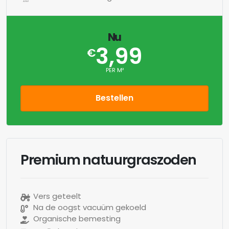
Nu
3,99
€
PER M²
Bestellen
Premium natuurgraszoden
Vers geteelt
Na de oogst vacuüm gekoeld
Organische bemesting