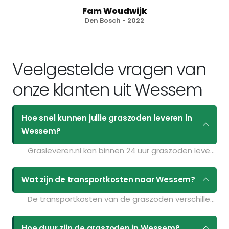
Fam Woudwijk
Den Bosch - 2022
Veelgestelde vragen van
onze klanten uit Wessem
Hoe snel kunnen jullie graszoden leveren in
Wessem?
Grasleveren.nl kan binnen 24 uur graszoden leveren in Wessem. Als u bijvoorbeeld graszoden op maandag bestelt voor 11:30 kunt u ze de volgende dag geleverd krijgen. Kijk voor de actuele leverdagen op de pagina
Wat zijn de transportkosten naar Wessem?
De transportkosten van de graszoden verschillen per postcodegebied en zijn afhankelijk van de hoeveelheid graszoden die u bestelt. Bent u benieuwd naar de prijzen? Vul uw gegevens in op de pagina
Hoe duur zijn de graszoden in Wessem?