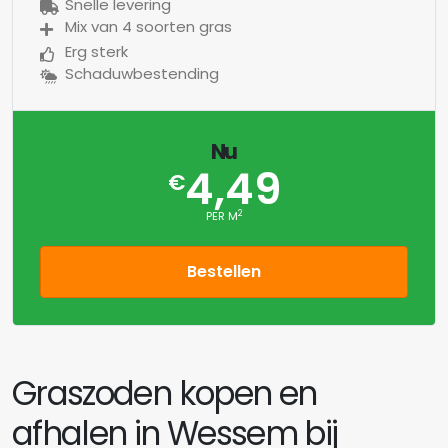
Snelle levering
Mix van 4 soorten gras
Erg sterk
Schaduwbestending
Nu
4,49
€
2
PER M
Bestellen
Graszoden kopen en
afhalen in Wessem bij