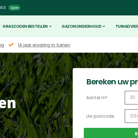
003
Open
GRASZODEN BESTELLEN
GAZONONDERHOUD
TUINADVIE
ng
14 jaar ervaring in tuinen
Bereken uw pri
en
Aantal m²
Uw postcode