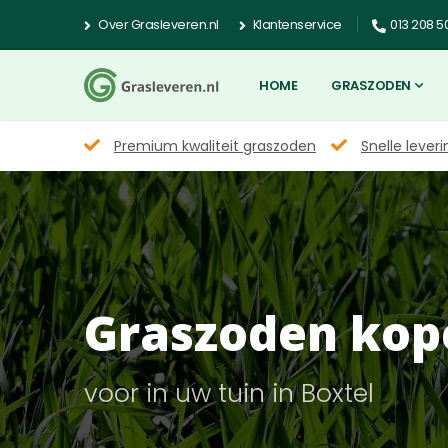
Over Grasleveren.nl
Klantenservice
013 208 5
HOME
GRASZODEN
Premium kwaliteit graszoden
Snelle leveri
Graszoden kop
voor in uw tuin in Boxtel