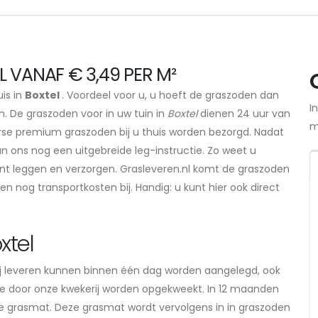
 VANAF € 3,49 PER M²
uis in
Boxtel
. Voordeel voor u, u hoeft de graszoden dan
I
n. De graszoden voor in uw tuin in
Boxtel
dienen 24 uur van
m
erse premium graszoden bij u thuis worden bezorgd. Nadat
n ons nog een uitgebreide leg-instructie. Zo weet u
nt leggen en verzorgen. Grasleveren.nl komt de graszoden
en nog transportkosten bij. Handig: u kunt hier ook direct
xtel
j leveren kunnen binnen één dag worden aangelegd, ook
die door onze kwekerij worden opgekweekt. In 12 maanden
erke grasmat. Deze grasmat wordt vervolgens in in graszoden