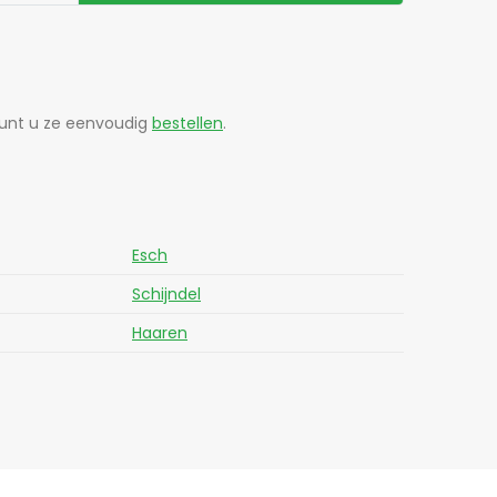
 kunt u ze eenvoudig
bestellen
.
Esch
Schijndel
Haaren