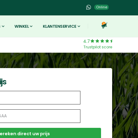
Online
3
S
WINKEL
KLANTENSERVICE
4.7
Trustpilot score
js