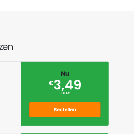
jzen
Nu
3,49
€
PER M²
Bestellen