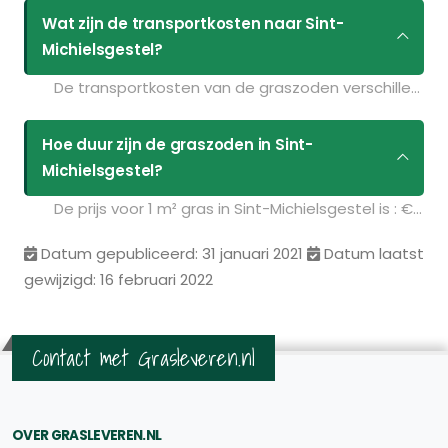
Wat zijn de transportkosten naar Sint-
Michielsgestel?
De transportkosten van de graszoden verschillen per postcodegebied en zijn afhankelijk van de hoeveelheid graszoden die u bestelt. Bent u benieuwd naar de prijzen? Vul uw gegevens in op de pagina
Hoe duur zijn de graszoden in Sint-
Michielsgestel?
De prijs voor 1 m² gras in Sint-Michielsgestel is : € 3.49. U kunt deze graszoden bestellen via de volgende link:
Datum gepubliceerd: 31 januari 2021
Datum laatst
gewijzigd: 16 februari 2022
Contact met Grasleveren.nl
OVER GRASLEVEREN.NL