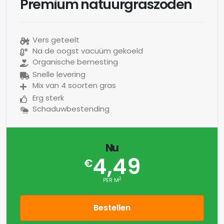
Premium natuurgraszoden
Vers geteelt
Na de oogst vacuüm gekoeld
Organische bemesting
Snelle levering
Mix van 4 soorten gras
Erg sterk
Schaduwbestending
Nu
4,49
€
2
PER M
Bestellen