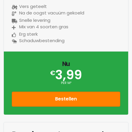
Vers geteelt
Na de oogst vacuüm gekoeld
Snelle levering
Mix van 4 soorten gras
Erg sterk
Schaduwbestending
Nu
3,99
€
PER M²
Bestellen