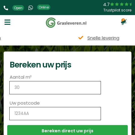
4.7
Online
Open
Trustpilot score
3
Snelle levering
Bereken uw prijs
Aantal m²
Uw postcode