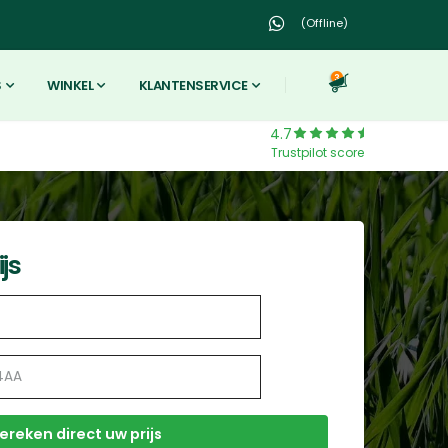
(Offline)
3
S
WINKEL
KLANTENSERVICE
4.7
Trustpilot score
js