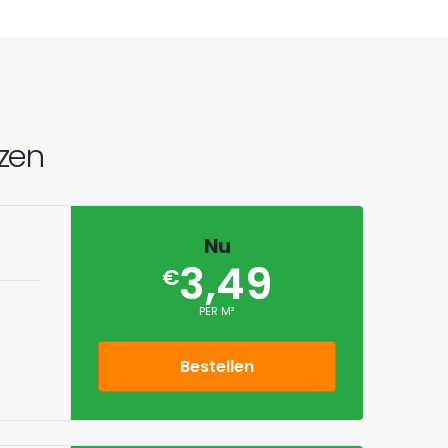
jzen
Nu
3,49
€
PER M²
Bestellen