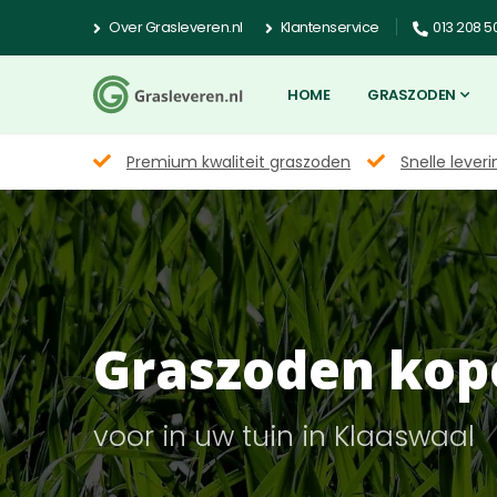
Over Grasleveren.nl
Klantenservice
013 208 5
HOME
GRASZODEN
Premium kwaliteit graszoden
Snelle leveri
Graszoden kop
voor in uw tuin in Klaaswaal