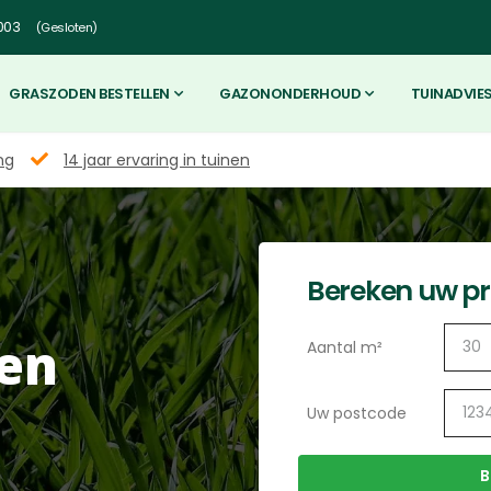
003
(Gesloten)
GRASZODEN BESTELLEN
GAZONONDERHOUD
TUINADVIE
ng
14 jaar ervaring in tuinen
Bereken uw pri
en
Aantal m²
Uw postcode