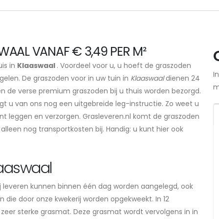
WAAL VANAF € 3,49 PER M²
uis in
Klaaswaal
. Voordeel voor u, u hoeft de graszoden
I
gelen. De graszoden voor in uw tuin in
Klaaswaal
dienen 24
m
len de verse premium graszoden bij u thuis worden bezorgd.
gt u van ons nog een uitgebreide leg-instructie. Zo weet u
nt leggen en verzorgen. Grasleveren.nl komt de graszoden
alleen nog transportkosten bij. Handig: u kunt hier ook
laaswaal
j leveren kunnen binnen één dag worden aangelegd, ook
on die door onze kwekerij worden opgekweekt. In 12
 zeer sterke grasmat. Deze grasmat wordt vervolgens in in