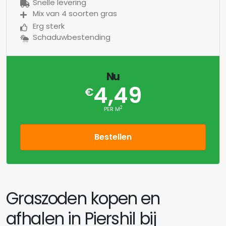
Snelle levering
Mix van 4 soorten gras
Erg sterk
Schaduwbestending
Nu
4,49
€
2
PER M
Bestellen
Graszoden kopen en
afhalen in Piershil bij