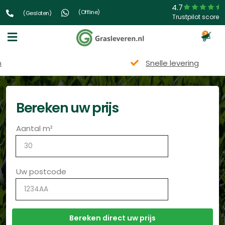
4.7
(Offline)
(Gesloten)
Trustpilot score
3
Snelle levering
Bereken uw prijs
Aantal m²
Uw postcode