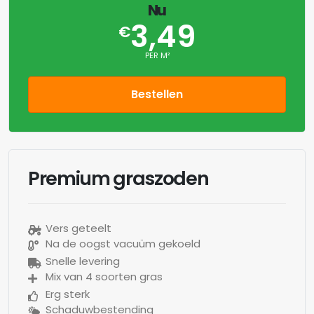
Nu
3,49
€
PER M²
Bestellen
Premium graszoden
Vers geteelt
Na de oogst vacuüm gekoeld
Snelle levering
Mix van 4 soorten gras
Erg sterk
Schaduwbestending