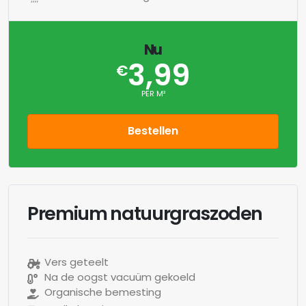
Nu
3,99
€
PER M²
Bestellen
Premium natuurgraszoden
Vers geteelt
Na de oogst vacuüm gekoeld
Organische bemesting