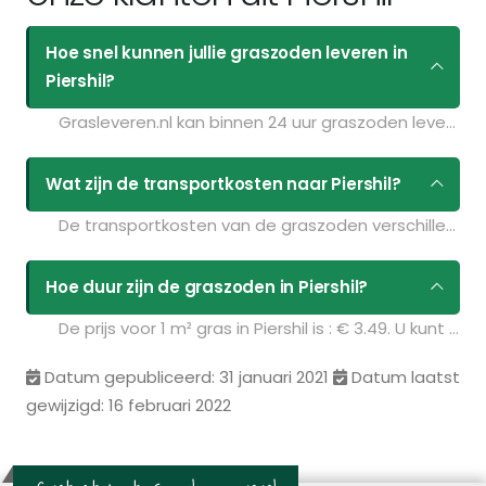
Hoe snel kunnen jullie graszoden leveren in
Piershil?
Grasleveren.nl kan binnen 24 uur graszoden leveren in Piershil. Als u bijvoorbeeld graszoden op maandag bestelt voor 11:30 kunt u ze de volgende dag geleverd krijgen. Kijk voor de actuele leverdagen op de pagina
Wat zijn de transportkosten naar Piershil?
De transportkosten van de graszoden verschillen per postcodegebied en zijn afhankelijk van de hoeveelheid graszoden die u bestelt. Bent u benieuwd naar de prijzen? Vul uw gegevens in op de pagina
Hoe duur zijn de graszoden in Piershil?
De prijs voor 1 m² gras in Piershil is : € 3.49. U kunt deze graszoden bestellen via de volgende link:
Datum gepubliceerd: 31 januari 2021
Datum laatst
gewijzigd: 16 februari 2022