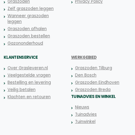
Graszoden
Privacy Policy
Zelf graszoden leggen
Wanneer graszoden
leggen
Graszoden afhalen
Graszoden bestellen
Gazononderhoud
KLANTENSERVICE
WERKGEBIED
Over Grasleveren.nl
Graszoden Tilburg
Veelgestelde vragen
Den Bosch
Bestelling en levering
Graszoden Eindhoven
Veilig betalen
Graszoden Breda
TUINADVIES EN WINKEL
Klachten en retouren
Nieuws
Tuinadvies
Tuinwinkel