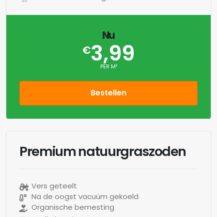
Nu
3,99
€
PER M²
Bestellen
Premium natuurgraszoden
Vers geteelt
Na de oogst vacuüm gekoeld
Organische bemesting