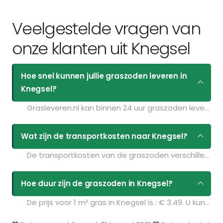
Veelgestelde vragen van
onze klanten uit Knegsel
Hoe snel kunnen jullie graszoden leveren in
Knegsel?
Grasleveren.nl kan binnen 24 uur graszoden leveren in Knegsel. Als u bijvoorbeeld graszoden op maandag bestelt voor 11:30 kunt u ze de volgende dag geleverd krijgen. Kijk voor de actuele leverdagen op de pagina
Wat zijn de transportkosten naar Knegsel?
De transportkosten van de graszoden verschillen per postcodegebied en zijn afhankelijk van de hoeveelheid graszoden die u bestelt. Bent u benieuwd naar de prijzen? Vul uw gegevens in op de pagina
Hoe duur zijn de graszoden in Knegsel?
De prijs voor 1 m² gras in Knegsel is : € 3.49. U kunt deze graszoden bestellen via de volgende link: