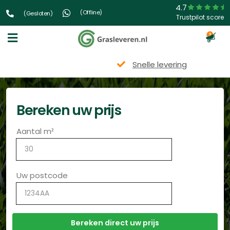
4.7
(Offline)
(Gesloten)
Trustpilot score
3
Snelle levering
Bereken uw prijs
Aantal m²
Uw postcode