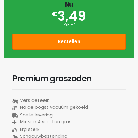
Nu
3,49
€
PER M²
Bestellen
Premium graszoden
Vers geteelt
Na de oogst vacuüm gekoeld
Snelle levering
Mix van 4 soorten gras
Erg sterk
Schaduwbestending