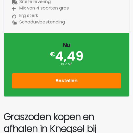
Snelle levering
Mix van 4 soorten gras
Erg sterk
Schaduwbestending
Nu
4,49
€
2
PER M
Bestellen
Graszoden kopen en
afhalen in Knegsel bij