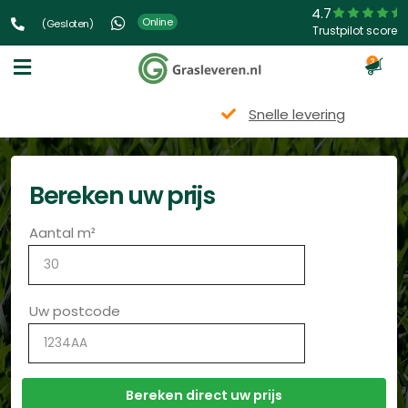
4.7
Online
(Gesloten)
Trustpilot score
3
Snelle levering
Bereken uw prijs
Aantal m²
Uw postcode