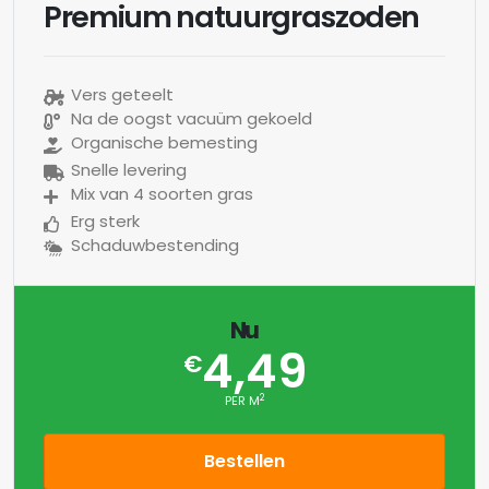
Premium natuurgraszoden
Vers geteelt
Na de oogst vacuüm gekoeld
Organische bemesting
Snelle levering
Mix van 4 soorten gras
Erg sterk
Schaduwbestending
Nu
4,49
€
2
PER M
Bestellen