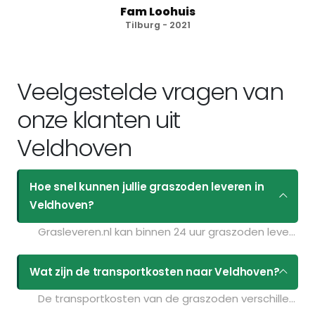
Fam Loohuis
Tilburg - 2021
Veelgestelde vragen van
onze klanten uit
Veldhoven
Hoe snel kunnen jullie graszoden leveren in
Veldhoven?
Grasleveren.nl kan binnen 24 uur graszoden leveren in Veldhoven. Als u bijvoorbeeld graszoden op maandag bestelt voor 11:30 kunt u ze de volgende dag geleverd krijgen. Kijk voor de actuele leverdagen op de pagina
Wat zijn de transportkosten naar Veldhoven?
De transportkosten van de graszoden verschillen per postcodegebied en zijn afhankelijk van de hoeveelheid graszoden die u bestelt. Bent u benieuwd naar de prijzen? Vul uw gegevens in op de pagina