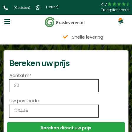
4.7
(Offline)
(Gesloten)
Trustpilot score
3
Snelle levering
Bereken uw prijs
Aantal m²
Uw postcode