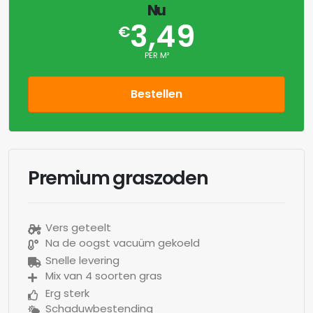
Nu
3,49
€
PER M²
Bestellen
Premium graszoden
Vers geteelt
Na de oogst vacuüm gekoeld
Snelle levering
Mix van 4 soorten gras
Erg sterk
Schaduwbestending