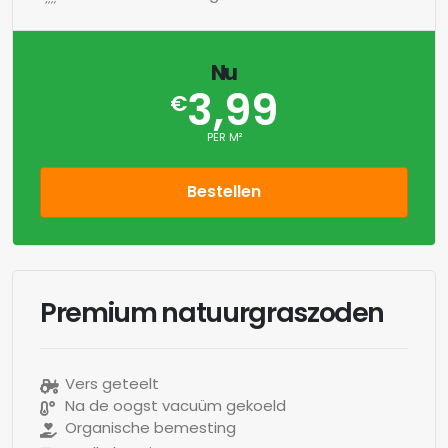
Nu
3,99
€
PER M²
Bestellen
Premium natuurgraszoden
Vers geteelt
Na de oogst vacuüm gekoeld
Organische bemesting