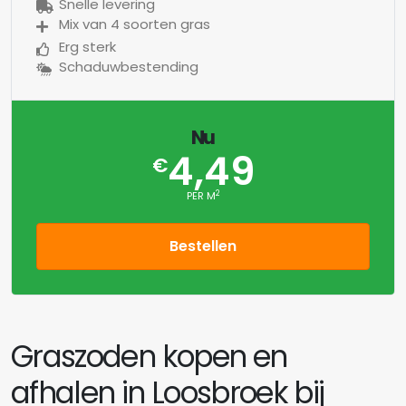
Snelle levering
Mix van 4 soorten gras
Erg sterk
Schaduwbestending
Nu
4,49
€
2
PER M
Bestellen
Graszoden kopen en
afhalen in Loosbroek bij