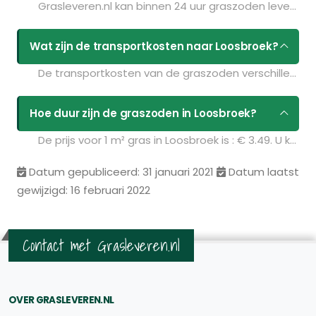
Grasleveren.nl kan binnen 24 uur graszoden leveren in Loosbroek. Als u bijvoorbeeld graszoden op maandag bestelt voor 11:30 kunt u ze de volgende dag geleverd krijgen. Kijk voor de actuele leverdagen op de pagina
Wat zijn de transportkosten naar Loosbroek?
De transportkosten van de graszoden verschillen per postcodegebied en zijn afhankelijk van de hoeveelheid graszoden die u bestelt. Bent u benieuwd naar de prijzen? Vul uw gegevens in op de pagina
Hoe duur zijn de graszoden in Loosbroek?
De prijs voor 1 m² gras in Loosbroek is : € 3.49. U kunt deze graszoden bestellen via de volgende link:
Datum gepubliceerd: 31 januari 2021
Datum laatst
gewijzigd: 16 februari 2022
Contact met Grasleveren.nl
OVER GRASLEVEREN.NL