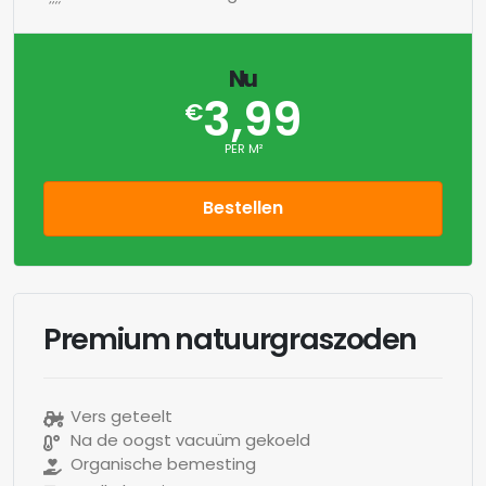
Nu
3,99
€
PER M²
Bestellen
Premium natuurgraszoden
Vers geteelt
Na de oogst vacuüm gekoeld
Organische bemesting