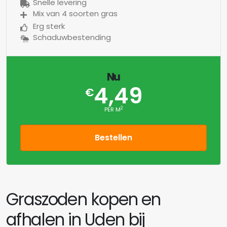
Snelle levering
Mix van 4 soorten gras
Erg sterk
Schaduwbestending
Nu
4,49
€
2
PER M
Bestellen
Graszoden kopen en
afhalen in Uden bij