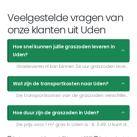
Veelgestelde vragen van
onze klanten uit Uden
Hoe snel kunnen jullie graszoden leveren in
Uden?
Grasleveren.nl kan binnen 24 uur graszoden leveren in Uden. Als u bijvoorbeeld graszoden op maandag bestelt voor 11:30 kunt u ze de volgende dag geleverd krijgen. Kijk voor de actuele leverdagen op de pagina
Wat zijn de transportkosten naar Uden?
De transportkosten van de graszoden verschillen per postcodegebied en zijn afhankelijk van de hoeveelheid graszoden die u bestelt. Bent u benieuwd naar de prijzen? Vul uw gegevens in op de pagina
Hoe duur zijn de graszoden in Uden?
De prijs voor 1 m² gras in Uden is : € 3.49. U kunt deze graszoden bestellen via de volgende link: