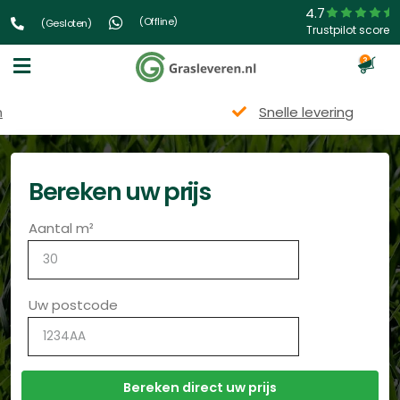
4.7
(Offline)
(Gesloten)
Trustpilot score
3
Snelle levering
Bereken uw prijs
Aantal m²
Uw postcode