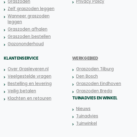
Graszoden
Privacy Policy
Zelf graszoden leggen
Wanneer graszoden
leggen
Graszoden afhalen
Graszoden bestellen
Gazononderhoud
KLANTENSERVICE
WERKGEBIED
Over Grasleveren.nl
Graszoden Tilburg
Veelgestelde vragen
Den Bosch
Bestelling en levering
Graszoden Eindhoven
Veilig betalen
Graszoden Breda
TUINADVIES EN WINKEL
Klachten en retouren
Nieuws
Tuinadvies
Tuinwinkel