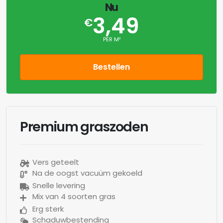
Nu
3,49
€
PER M²
Bestellen
Premium graszoden
Vers geteelt
Na de oogst vacuüm gekoeld
Snelle levering
Mix van 4 soorten gras
Erg sterk
Schaduwbestending