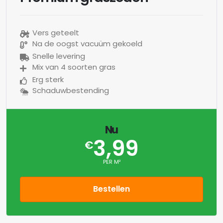
Vers geteelt
Na de oogst vacuüm gekoeld
Snelle levering
Mix van 4 soorten gras
Erg sterk
Schaduwbestending
Nu
3,99
€
PER M²
Bestellen