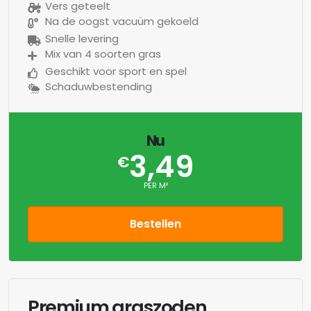
Vers geteelt
Na de oogst vacuüm gekoeld
Snelle levering
Mix van 4 soorten gras
Geschikt voor sport en spel
Schaduwbestending
Nu
3,49
€
PER M²
Bestellen
Premium graszoden