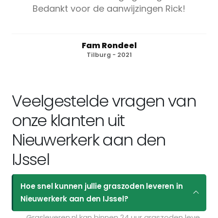
Bedankt voor de aanwijzingen Rick!
Fam Rondeel
Tilburg - 2021
Veelgestelde vragen van
onze klanten uit
Nieuwerkerk aan den
IJssel
Hoe snel kunnen jullie graszoden leveren in
Nieuwerkerk aan den IJssel?
Grasleveren.nl kan binnen 24 uur graszoden leveren in Nieuwerkerk aan den IJssel. Als u bijvoorbeeld graszoden op maandag bestelt voor 11:30 kunt u ze de volgende dag geleverd krijgen. Kijk voor de actuele leverdagen op de pagina