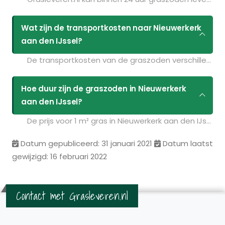
Wat zijn de transportkosten naar Nieuwerkerk
aan den IJssel?
De transportkosten van de graszoden verschillen per postcodegebied en zijn afhankelijk van de hoeveelheid graszoden die u bestelt. Bent u benieuwd naar de prijzen? Vul uw gegevens in op de pagina
Hoe duur zijn de graszoden in Nieuwerkerk
aan den IJssel?
De prijs voor 1 m² gras in Nieuwerkerk aan den IJssel is : € 3.49. U kunt deze graszoden bestellen via de volgende link:
Datum gepubliceerd: 31 januari 2021
Datum laatst
gewijzigd: 16 februari 2022
Contact met Grasleveren.nl