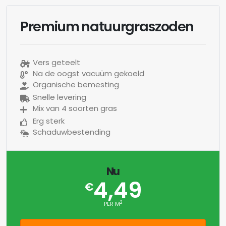
Premium natuurgraszoden
Vers geteelt
Na de oogst vacuüm gekoeld
Organische bemesting
Snelle levering
Mix van 4 soorten gras
Erg sterk
Schaduwbestending
Nu
4,49
€
2
PER M