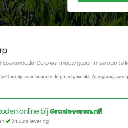
rp
 in Hazerswoude-Dorp een nieuw gazon mee aan te 
de-Dorp zijn voor iedere ondergrond geschikt. Zandgrond, veengr
oden online bij
Grasleveren.nl!
len
24 uurs levering