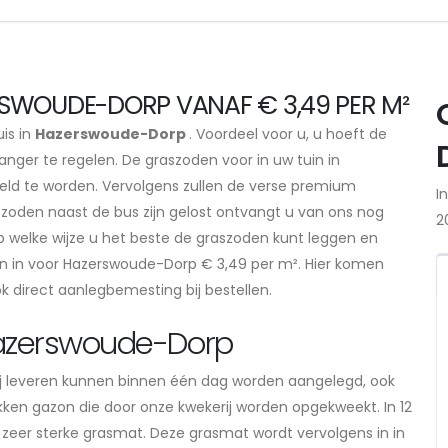
SWOUDE-DORP VANAF € 3,49 PER M²
uis in
Hazerswoude-Dorp
. Voordeel voor u, u hoeft de
nger te regelen. De graszoden voor in uw tuin in
eld te worden. Vervolgens zullen de verse premium
I
szoden naast de bus zijn gelost ontvangt u van ons nog
2
p welke wijze u het beste de graszoden kunt leggen en
en in voor Hazerswoude-Dorp € 3,49 per m². Hier komen
ok direct aanlegbemesting bij bestellen.
 Hazerswoude-Dorp
j leveren kunnen binnen één dag worden aangelegd, ook
ukken gazon die door onze kwekerij worden opgekweekt. In 12
 zeer sterke grasmat. Deze grasmat wordt vervolgens in in