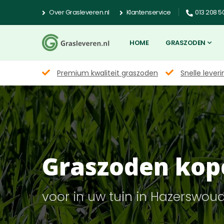
Over Grasleveren.nl
Klantenservice
013 208 5
HOME
GRASZODEN
Premium kwaliteit graszoden
Snelle leveri
Graszoden kop
voor in uw tuin in Hazerswo