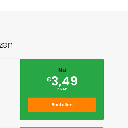
jzen
Nu
3,49
€
PER M²
Bestellen