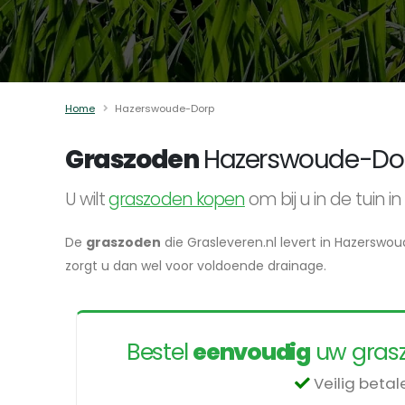
Home
Hazerswoude-Dorp
Graszoden
Hazerswoude-Do
U wilt
graszoden kopen
om bij u in de tuin
De
graszoden
die Grasleveren.nl levert in Hazerswou
zorgt u dan wel voor voldoende drainage.
Bestel
eenvoudig
uw grasz
Veilig beta