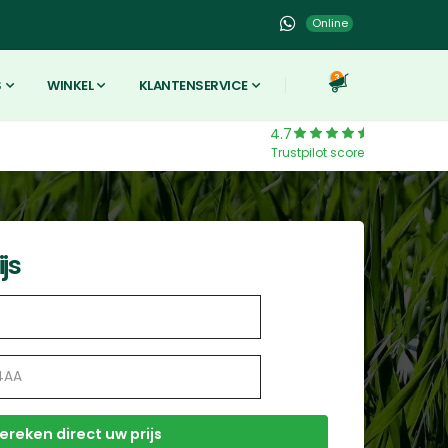
Online
3
S
WINKEL
KLANTENSERVICE
4.7
Trustpilot score
js