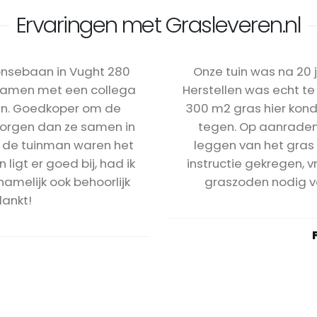
Ervaringen met Grasleveren.nl
oonsebaan in Vught 280
Onze tuin was na 20 
samen met een collega
Herstellen was echt t
uin. Goedkoper om de
300 m2 gras hier kond
zorgen dan ze samen in
tegen. Op aanraden 
ns de tuinman waren het
leggen van het gras
igt er goed bij, had ik
instructie gekregen, vr
amelijk ook behoorlijk
graszoden nodig vo
dankt!