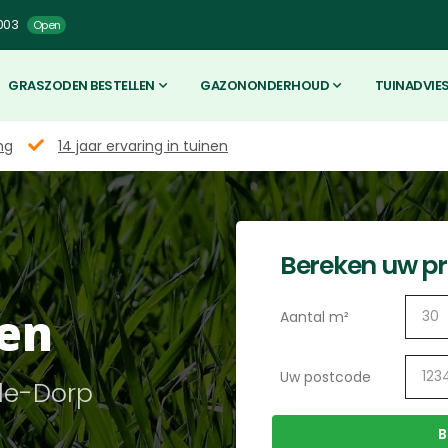
003
Open
GRASZODEN BESTELLEN
GAZONONDERHOUD
TUINADVIE
ng
14 jaar ervaring in tuinen
Bereken uw pri
en
Aantal m²
Uw postcode
ude-Dorp