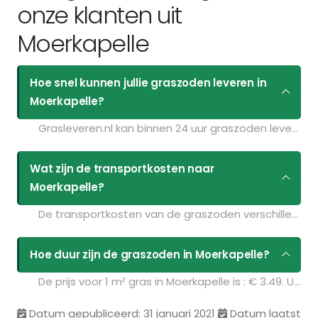
onze klanten uit
Moerkapelle
Hoe snel kunnen jullie graszoden leveren in
Moerkapelle?
Grasleveren.nl kan binnen 24 uur graszoden leveren in Moerkapelle. Als u bijvoorbeeld graszoden op maandag bestelt voor 11:30 kunt u ze de volgende dag geleverd krijgen. Kijk voor de actuele leverdagen op de pagina
Wat zijn de transportkosten naar
Moerkapelle?
De transportkosten van de graszoden verschillen per postcodegebied en zijn afhankelijk van de hoeveelheid graszoden die u bestelt. Bent u benieuwd naar de prijzen? Vul uw gegevens in op de pagina
Hoe duur zijn de graszoden in Moerkapelle?
De prijs voor 1 m² gras in Moerkapelle is : € 3.49. U kunt deze graszoden bestellen via de volgende link:
Datum gepubliceerd: 31 januari 2021
Datum laatst