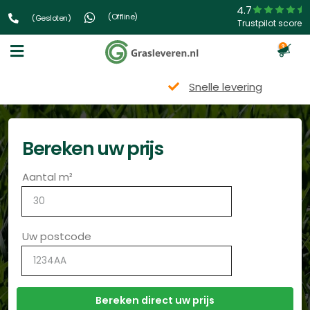
4.7
(Offline)
(Gesloten)
Trustpilot score
3
Snelle levering
Bereken uw prijs
Aantal m²
Uw postcode