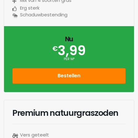
Mix van 4 soorten gras
Erg sterk
Schaduwbestending
Nu
3,99
€
PER M²
Bestellen
Premium natuurgraszoden
Vers geteelt