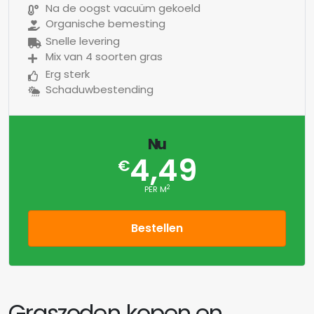
Na de oogst vacuüm gekoeld
Organische bemesting
Snelle levering
Mix van 4 soorten gras
Erg sterk
Schaduwbestending
Nu
4,49
€
2
PER M
Bestellen
Graszoden kopen en