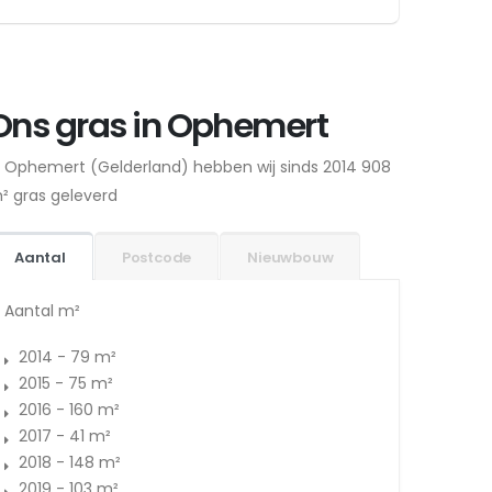
Ons gras in Ophemert
n Ophemert (Gelderland) hebben wij sinds 2014 908
² gras geleverd
Aantal
Postcode
Nieuwbouw
Aantal m²
2014 - 79 m²
2015 - 75 m²
2016 - 160 m²
2017 - 41 m²
2018 - 148 m²
2019 - 103 m²