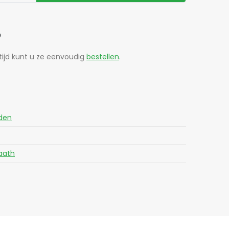
?
tijd kunt u ze eenvoudig
bestellen
.
den
aath