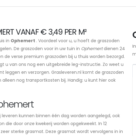
ERT VANAF € 3,49 PER M²
uis in
Ophemert
. Voordeel voor u, u hoeft de graszoden
I
gelen. De graszoden voor in uw tuin in
Ophemert
dienen 24
m
len de verse premium graszoden bij u thuis worden bezorgd.
gt u van ons nog een uitgebreide leg-instructie. Zo weet u
nt leggen en verzorgen. Grasleveren.nl komt de graszoden
alleen nog transportkosten bij. Handig: u kunt hier ook
Ophemert
j leveren kunnen binnen één dag worden aangelegd, ook
zon die door onze kwekerij worden opgekweekt. In 12
 zeer sterke grasmat. Deze grasmat wordt vervolgens in in