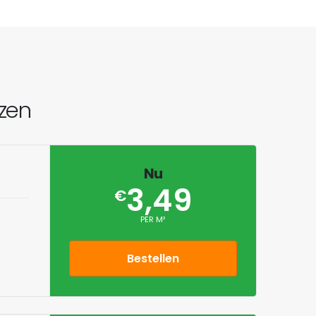
jzen
Nu
3,49
€
PER M²
Bestellen