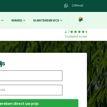
(Offline)
3
S
WINKEL
KLANTENSERVICE
4.7
Trustpilot score
js