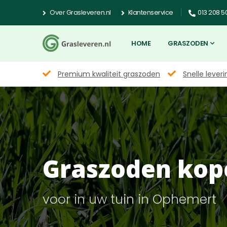
Over Grasleveren.nl
Klantenservice
013 208 5
HOME
GRASZODEN
Premium kwaliteit graszoden
Snelle leveri
Graszoden kop
voor in uw tuin in Ophemert