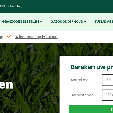
003
(Gesloten)
GRASZODEN BESTELLEN
GAZONONDERHOUD
TUINADVIE
ng
14 jaar ervaring in tuinen
Bereken uw pri
en
Aantal m²
Uw postcode