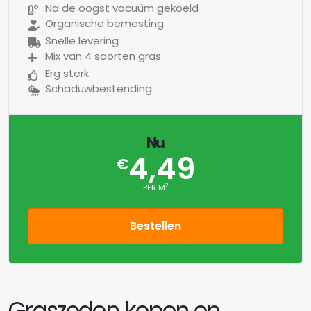
Na de oogst vacuüm gekoeld
Organische bemesting
Snelle levering
Mix van 4 soorten gras
Erg sterk
Schaduwbestending
Nu
4,49
€
2
PER M
Bestellen
Graszoden kopen en