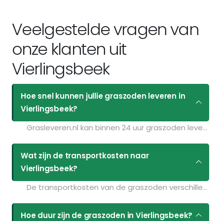
Veelgestelde vragen van
onze klanten uit
Vierlingsbeek
Hoe snel kunnen jullie graszoden leveren in
Vierlingsbeek?
Grasleveren.nl kan binnen 24 uur graszoden leveren in Vierlingsbeek. Als u bijvoorbeeld graszoden op maandag bestelt voor 11:30 kunt u ze de volgende dag geleverd krijgen. Kijk voor de actuele leverdagen op de pagina
Wat zijn de transportkosten naar
Vierlingsbeek?
De transportkosten van de graszoden verschillen per postcodegebied en zijn afhankelijk van de hoeveelheid graszoden die u bestelt. Bent u benieuwd naar de prijzen? Vul uw gegevens in op de pagina
Hoe duur zijn de graszoden in Vierlingsbeek?