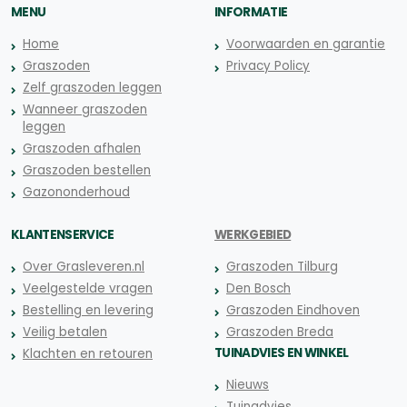
MENU
INFORMATIE
Home
Voorwaarden en garantie
Graszoden
Privacy Policy
Zelf graszoden leggen
Wanneer graszoden
leggen
Graszoden afhalen
Graszoden bestellen
Gazononderhoud
KLANTENSERVICE
WERKGEBIED
Over Grasleveren.nl
Graszoden Tilburg
Veelgestelde vragen
Den Bosch
Bestelling en levering
Graszoden Eindhoven
Veilig betalen
Graszoden Breda
TUINADVIES EN WINKEL
Klachten en retouren
Nieuws
Tuinadvies