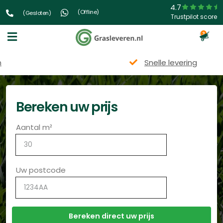
4.7
(Offline)
(Gesloten)
Trustpilot score
3
Snelle levering
Bereken uw prijs
Aantal m²
Uw postcode