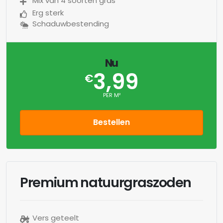
Mix van 4 soorten gras
Erg sterk
Schaduwbestending
Nu
3,99
€
PER M²
Bestellen
Premium natuurgraszoden
Vers geteelt