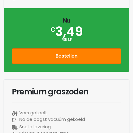
Nu
3,49
€
PER M²
Bestellen
Premium graszoden
Vers geteelt
Na de oogst vacuüm gekoeld
Snelle levering