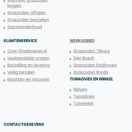
Wanneer graszoden
leggen
Graszoden afhalen
Graszoden bestellen
Gazononderhoud
KLANTENSERVICE
WERKGEBIED
Over Grasleveren.nl
Graszoden Tilburg
Veelgestelde vragen
Den Bosch
Bestelling en levering
Graszoden Eindhoven
Veilig betalen
Graszoden Breda
TUINADVIES EN WINKEL
Klachten en retouren
Nieuws
Tuinadvies
Tuinwinkel
CONTACTGEGEVENS