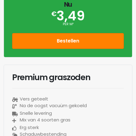
Nu
3,49
€
PER M²
Bestellen
Premium graszoden
Vers geteelt
Na de oogst vacuüm gekoeld
Snelle levering
Mix van 4 soorten gras
Erg sterk
Schaduwbestending