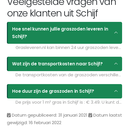
Veelgestelde vragen van
onze klanten uit Schijf
Hoe snel kunnen jullie graszoden leveren in
Schijf?
Grasleveren.nl kan binnen 24 uur graszoden leveren in Schijf. Als u bijvoorbeeld graszoden op maandag bestelt voor 11:30 kunt u ze de volgende dag geleverd krijgen. Kijk voor de actuele leverdagen op de pagina
Wat zijn de transportkosten naar Schijf?
De transportkosten van de graszoden verschillen per postcodegebied en zijn afhankelijk van de hoeveelheid graszoden die u bestelt. Bent u benieuwd naar de prijzen? Vul uw gegevens in op de pagina
Hoe duur zijn de graszoden in Schijf?
De prijs voor 1 m² gras in Schijf is : € 3.49. U kunt deze graszoden bestellen via de volgende link:
Datum gepubliceerd: 31 januari 2021
Datum laatst
gewijzigd: 16 februari 2022