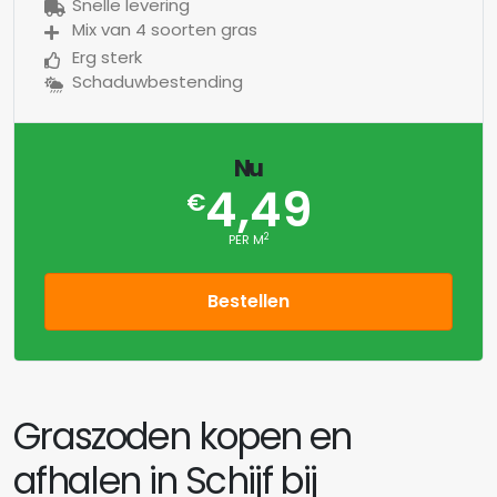
Snelle levering
Mix van 4 soorten gras
Erg sterk
Schaduwbestending
Nu
4,49
€
2
PER M
Bestellen
Graszoden kopen en
afhalen in Schijf bij