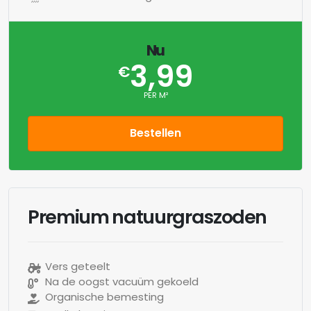
Nu
3,99
€
PER M²
Bestellen
Premium natuurgraszoden
Vers geteelt
Na de oogst vacuüm gekoeld
Organische bemesting