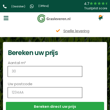
4.7
(Offline)
(Gesloten)
Trustpilot score
3
Snelle levering
Bereken uw prijs
Aantal m²
Uw postcode