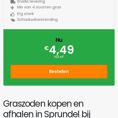
Snelle levering
Mix van 4 soorten gras
Erg sterk
Schaduwbestending
Nu
4,49
€
2
PER M
Bestellen
Graszoden kopen en
afhalen in Sprundel bij