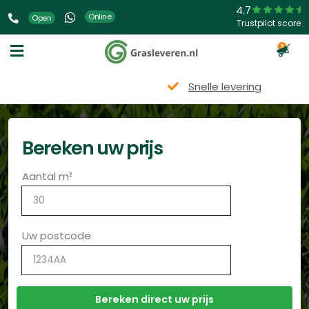
4.7
Online
Open
Trustpilot score
3
Snelle levering
Bereken uw prijs
Aantal m²
Uw postcode