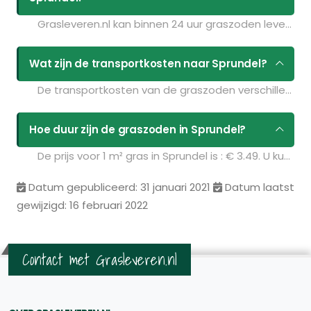
Grasleveren.nl kan binnen 24 uur graszoden leveren in Sprundel. Als u bijvoorbeeld graszoden op maandag bestelt voor 11:30 kunt u ze de volgende dag geleverd krijgen. Kijk voor de actuele leverdagen op de pagina
Wat zijn de transportkosten naar Sprundel?
De transportkosten van de graszoden verschillen per postcodegebied en zijn afhankelijk van de hoeveelheid graszoden die u bestelt. Bent u benieuwd naar de prijzen? Vul uw gegevens in op de pagina
Hoe duur zijn de graszoden in Sprundel?
De prijs voor 1 m² gras in Sprundel is : € 3.49. U kunt deze graszoden bestellen via de volgende link:
Datum gepubliceerd: 31 januari 2021
Datum laatst
gewijzigd: 16 februari 2022
Contact met Grasleveren.nl