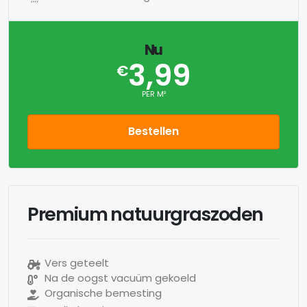
Nu
3,99
€
PER M²
Bestellen
Premium natuurgraszoden
Vers geteelt
Na de oogst vacuüm gekoeld
Organische bemesting