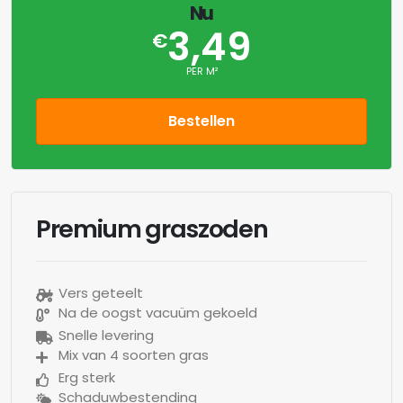
Nu
3,49
€
PER M²
Bestellen
Premium graszoden
Vers geteelt
Na de oogst vacuüm gekoeld
Snelle levering
Mix van 4 soorten gras
Erg sterk
Schaduwbestending