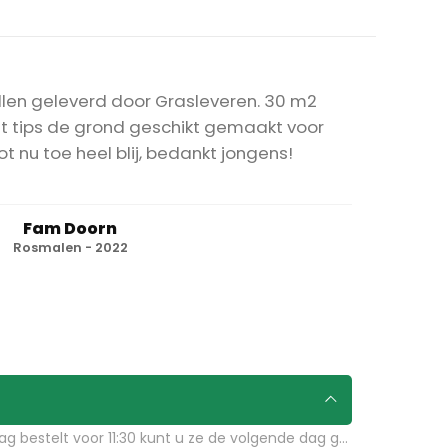
len geleverd door Grasleveren. 30 m2
et tips de grond geschikt gemaakt voor
ot nu toe heel blij, bedankt jongens!
Fam Doorn
Rosmalen - 2022
Grasleveren.nl kan binnen 24 uur graszoden leveren in Steenenkamer. Als u bijvoorbeeld graszoden op maandag bestelt voor 11:30 kunt u ze de volgende dag geleverd krijgen. Kijk voor de actuele leverdagen op de pagina