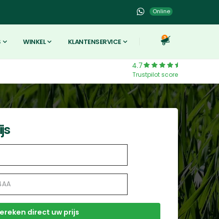
Online
3
S
WINKEL
KLANTENSERVICE
4.7
Trustpilot score
js