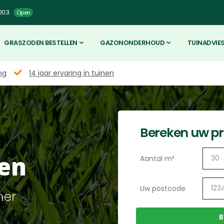
003
Open
GRASZODEN BESTELLEN
GAZONONDERHOUD
TUINADVIE
ng
14 jaar ervaring in tuinen
Bereken uw pri
en
Aantal m²
Uw postcode
mer