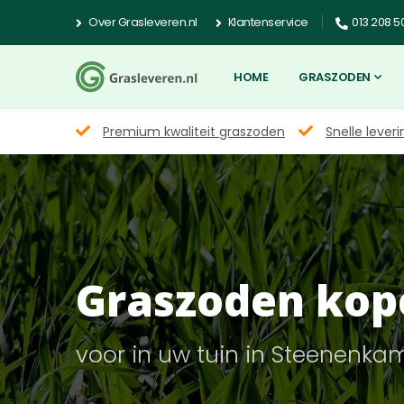
Over Grasleveren.nl
Klantenservice
013 208 5
HOME
GRASZODEN
Premium kwaliteit graszoden
Snelle leveri
Graszoden kop
voor in uw tuin in Steenenka