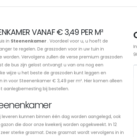
NKAMER VANAF € 3,49 PER M²
uis in
Steenenkamer
. Voordeel voor u, u hoeft de
I
nger te regelen. De graszoden voor in uw tuin in
9
te worden. Vervolgens zullen de verse premium graszoden
st de bus zijn gelost ontvangt u van ons nog een
lke wijze u het beste de graszoden kunt leggen en
n in voor Steenenkamer € 3,49 per m². Hier komen alleen
ct aanlegbemesting bij bestellen.
Steenenkamer
j leveren kunnen binnen één dag worden aangelegd, ook
n gazon die door onze kwekerij worden opgekweekt. In 12
 zeer sterke grasmat. Deze grasmat wordt vervolgens in in