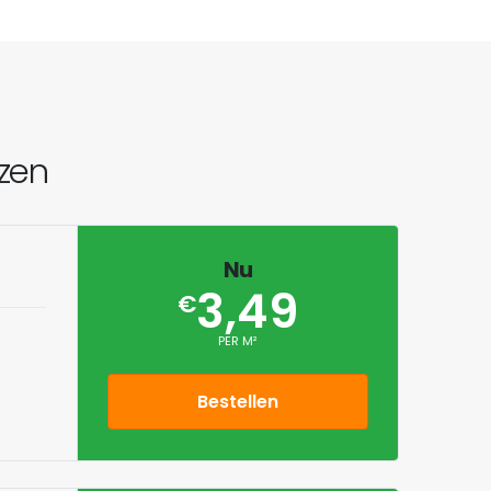
jzen
Nu
3,49
€
PER M²
Bestellen