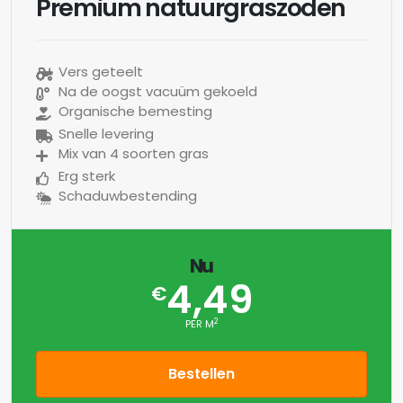
Premium natuurgraszoden
Vers geteelt
Na de oogst vacuüm gekoeld
Organische bemesting
Snelle levering
Mix van 4 soorten gras
Erg sterk
Schaduwbestending
Nu
4,49
€
2
PER M
Bestellen