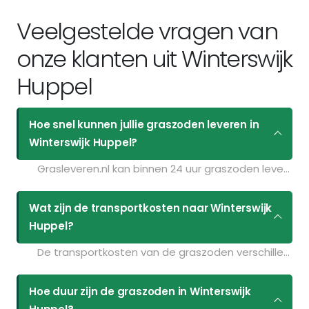
Veelgestelde vragen van
onze klanten uit Winterswijk
Huppel
Hoe snel kunnen jullie graszoden leveren in
Winterswijk Huppel?
Grasleveren.nl kan binnen 24 uur graszoden leveren in Winterswijk Huppel. Als u bijvoorbeeld graszoden op maandag bestelt voor 11:30 kunt u ze de volgende dag geleverd krijgen. Kijk voor de actuele leverdagen op de pagina
Wat zijn de transportkosten naar Winterswijk
Huppel?
De transportkosten van de graszoden verschillen per postcodegebied en zijn afhankelijk van de hoeveelheid graszoden die u bestelt. Bent u benieuwd naar de prijzen? Vul uw gegevens in op de pagina
Hoe duur zijn de graszoden in Winterswijk