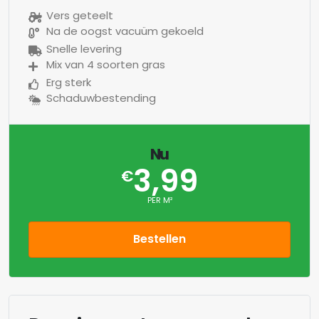
Vers geteelt
Na de oogst vacuüm gekoeld
Snelle levering
Mix van 4 soorten gras
Erg sterk
Schaduwbestending
Nu
3,99
€
PER M²
Bestellen