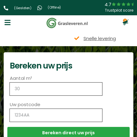
4.7
(Offline)
(Gesloten)
Trustpilot score
3
Snelle levering
Bereken uw prijs
Aantal m²
Uw postcode