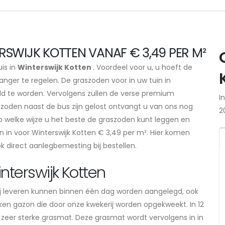
SWIJK KOTTEN VANAF € 3,49 PER M²
uis in
Winterswijk Kotten
. Voordeel voor u, u hoeft de
nger te regelen. De graszoden voor in uw tuin in
ld te worden. Vervolgens zullen de verse premium
I
szoden naast de bus zijn gelost ontvangt u van ons nog
2
p welke wijze u het beste de graszoden kunt leggen en
 in voor Winterswijk Kotten € 3,49 per m². Hier komen
ok direct aanlegbemesting bij bestellen.
nterswijk Kotten
j leveren kunnen binnen één dag worden aangelegd, ook
ukken gazon die door onze kwekerij worden opgekweekt. In 12
 zeer sterke grasmat. Deze grasmat wordt vervolgens in in