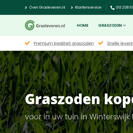
Over Grasleveren.nl
Klantenservice
013 208 5
HOME
GRASZODEN
Premium kwaliteit graszoden
Snelle leveri
Graszoden kop
voor in uw tuin in Winterswijk