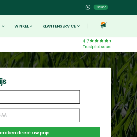
Online
3
S
WINKEL
KLANTENSERVICE
4.7
Trustpilot score
js