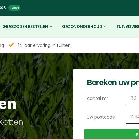
003
Open
GRASZODEN BESTELLEN
GAZONONDERHOUD
TUINADVIE
ng
14 jaar ervaring in tuinen
Bereken uw pri
en
Aantal m²
Uw postcode
 Kotten