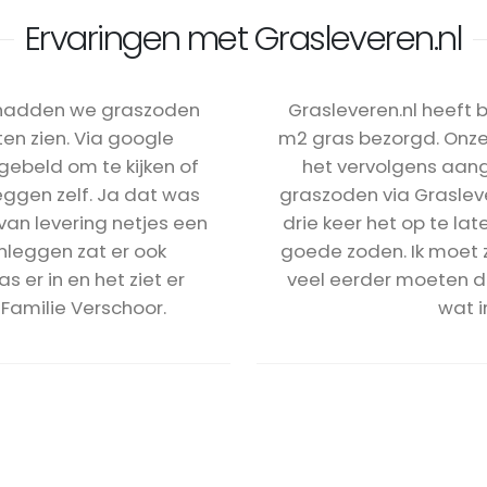
Ervaringen met Grasleveren.nl
 hadden we graszoden
Grasleveren.nl heeft 
ten zien. Via google
m2 gras bezorgd. Onz
gebeld om te kijken of
het vervolgens aang
ggen zelf. Ja dat was
graszoden via Graslev
an levering netjes een
drie keer het op te la
nleggen zat er ook
goede zoden. Ik moet z
s er in en het ziet er
veel eerder moeten do
 Familie Verschoor.
wat i