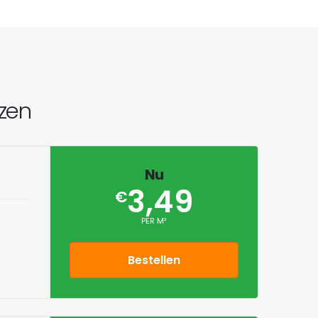
jzen
Nu
3,49
€
PER M²
Bestellen